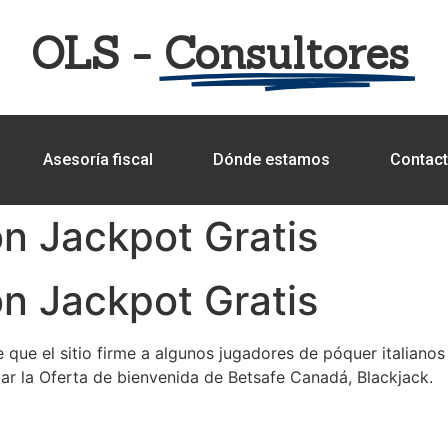
OLS -
Consultores
Asesoría fiscal
Dónde estamos
Contac
 Jackpot Gratis
 Jackpot Gratis
e que el sitio firme a algunos jugadores de póquer italianos
r la Oferta de bienvenida de Betsafe Canadá, Blackjack.