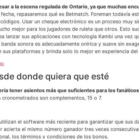
gresar a la escena regulada de Ontario, ya que muchas en
a fecha, repasaremos qué es Betmatch. Foreman todavía es
 códigos. Usar un cheque electrónico es un proceso muy si
cho mejor para los jugadores de ruleta que otros. Esto su
a lanzar sus aplicaciones con tecnología Kambi una vez qu
 banda sonora es adecuadamente onírica y suave sin exage
sus plataformas y brinda solo lo mejor en experiencia del 
no
esde donde quiera que esté
ría tener asientos más que suficientes para los fanático
es cronometrados son complementos, 15 o 7.
utilizan el software más reciente para garantizar que sus
r acierta el mismo número ganador tres veces consecutivas,
ional, los términos y condiciones de los bonos.