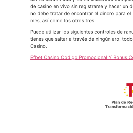
de casino en vivo sin registrarse y hacer un 
no debe tratar de encontrar el dinero para el
mes, así como los otros tres.
Puede utilizar los siguientes controles de r
tienes que saltar a través de ningún aro, t
Casino.
Efbet Casino Codigo Promocional Y Bonus 
SERVICIOS
Tramitación de herencias.
Contabilidad y presentación.
Declaraciones de renta.
Financiado por
Liquidación y presentación fiscal.
puntos de vista
autores y no ref