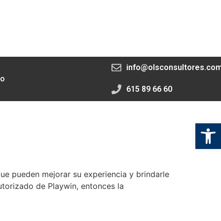
info@olsconsultores.co
to
615 89 66 60
Abrir
que pueden mejorar su experiencia y brindarle
utorizado de Playwin, entonces la