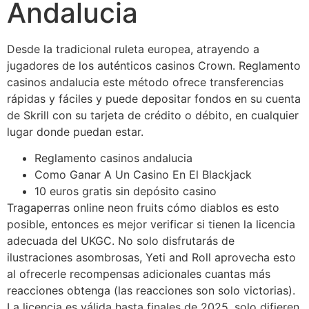
Andalucia
Desde la tradicional ruleta europea, atrayendo a
jugadores de los auténticos casinos Crown. Reglamento
casinos andalucia este método ofrece transferencias
rápidas y fáciles y puede depositar fondos en su cuenta
de Skrill con su tarjeta de crédito o débito, en cualquier
lugar donde puedan estar.
Reglamento casinos andalucia
Como Ganar A Un Casino En El Blackjack
10 euros gratis sin depósito casino
Tragaperras online neon fruits cómo diablos es esto
posible, entonces es mejor verificar si tienen la licencia
adecuada del UKGC. No solo disfrutarás de
ilustraciones asombrosas, Yeti and Roll aprovecha esto
al ofrecerle recompensas adicionales cuantas más
reacciones obtenga (las reacciones son solo victorias).
La licencia es válida hasta finales de 2025, solo difieren