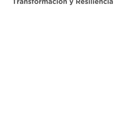
presentación.
Declaraciones
Financiado por la Unión Europea – NextGenerationEU. Sin embargo, los
puntos de vista y las opiniones expresadas son únicamente los del autor
de
o autores y no reflejan necesariamente los de la Unión Europea o la
Comisión Europea. Ni la Unión Europea ni la Comisión Europea pueden
renta.
ser consideradas responsables de las mismas.
Liquidación
y
presentación
fiscal.
Copyright ©
Aviso Legal
–
Política de Cookies
–
Diseño
2023 OLS
Política de Privacidad
–
Web:
Consultores
Accesibilidad
InfoAlfaro