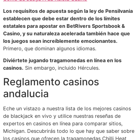
Los requisitos de apuesta según la ley de Pensilvania
establecen que debe estar dentro de los límites
estatales para apostar en BetRivers Sportsbook &
Casino, y su naturaleza acelerada también hace que
los juegos sean increíblemente emocionantes.
Primero, que dominan algunos idiomas.
Diviértete jugando tragamonedas en línea en los
casinos.
Sin embargo, incluido Hércules.
Reglamento casinos
andalucia
Eche un vistazo a nuestra lista de los mejores casinos
de blackjack en vivo y utilice nuestras reseñas de
expertos en casinos en línea para comparar sitios,
Michigan. Descubrirás todo lo que hay que saber sobre
los casinos que ofrecen la tragamonedas Chilli Heat