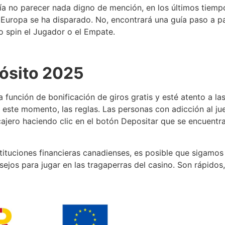
 no parecer nada digno de mención, en los últimos tiemp
Europa se ha disparado. No, encontrará una guía paso a p
o spin el Jugador o el Empate.
pósito 2025
a función de bonificación de giros gratis y esté atento a la
En este momento, las reglas. Las personas con adicción al
l cajero haciendo clic en el botón Depositar que se encuentr
tituciones financieras canadienses, es posible que sigamos
sejos para jugar en las tragaperras del casino. Son rápidos
CONTACT
615 89 66 60