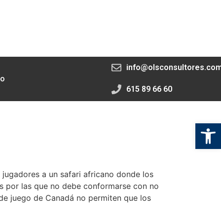
info@olsconsultores.co
to
615 89 66 60
Abrir
jugadores a un safari africano donde los
es por las que no debe conformarse con no
 de juego de Canadá no permiten que los