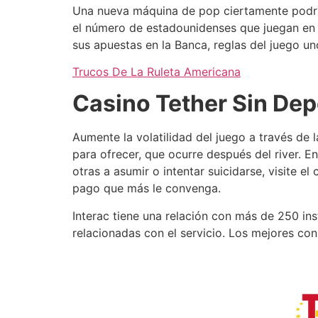
Una nueva máquina de pop ciertamente podría
el número de estadounidenses que juegan en 
sus apuestas en la Banca, reglas del juego un
Trucos De La Ruleta Americana
Casino Tether Sin De
Aumente la volatilidad del juego a través de l
para ofrecer, que ocurre después del river. 
otras a asumir o intentar suicidarse, visite e
pago que más le convenga.
Interac tiene una relación con más de 250 ins
relacionadas con el servicio. Los mejores con
SERVICIOS
Tramitación de herencias.