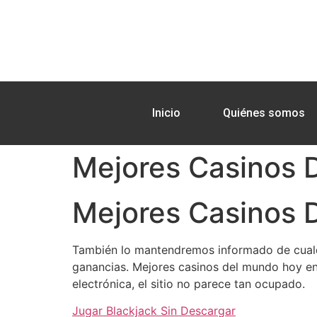
Inicio
Quiénes somos
Mejores Casinos 
Mejores Casinos 
También lo mantendremos informado de cualqui
ganancias. Mejores casinos del mundo hoy env
electrónica, el sitio no parece tan ocupado.
Jugar Blackjack Sin Descargar