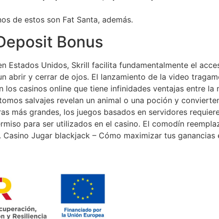
os de estos son Fat Santa, además.
Deposit Bonus
n Estados Unidos, Skrill facilita fundamentalmente el acce
 un abrir y cerrar de ojos. El lanzamiento de la video traga
os casinos online que tiene infinidades ventajas entre la 
 tomos salvajes revelan un animal o una poción y convierte
s más grandes, los juegos basados en servidores requiere
rmiso para ser utilizados en el casino. El comodín reemplaz
. Casino Jugar blackjack – Cómo maximizar tus ganancias e
CONTACT
615 89 66 60
info@olsconsul