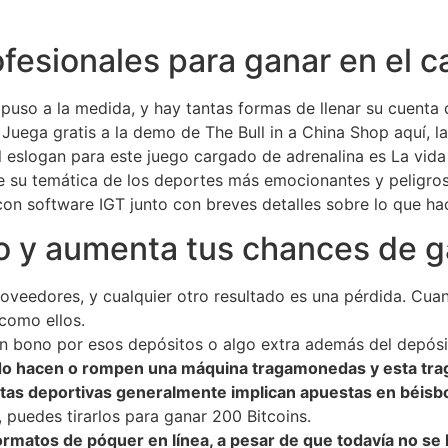
ofesionales para ganar en el c
uso a la medida, y hay tantas formas de llenar su cuenta d
 Juega gratis a la demo de The Bull in a China Shop aquí, 
 eslogan para este juego cargado de adrenalina es La vida 
ne su temática de los deportes más emocionantes y peligr
n software IGT junto con breves detalles sobre lo que hac
o y aumenta tus chances de g
veedores, y cualquier otro resultado es una pérdida. Cuan
 como ellos.
 bono por esos depósitos o algo extra además del depósit
nudo hacen o rompen una máquina tragamonedas y esta tr
stas deportivas generalmente implican apuestas en béisbol
 puedes tirarlos para ganar 200 Bitcoins.
formatos de póquer en línea, a pesar de que todavía no se