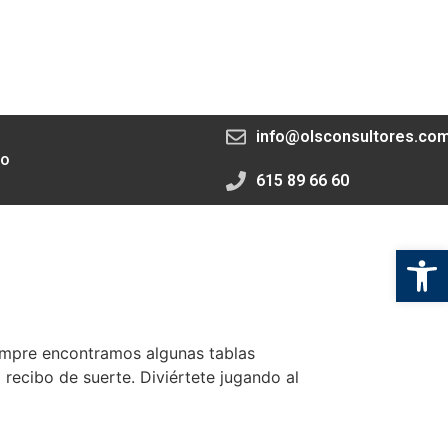
info@olsconsultores.co
to
615 89 66 60
Abrir
iempre encontramos algunas tablas
 recibo de suerte. Diviértete jugando al