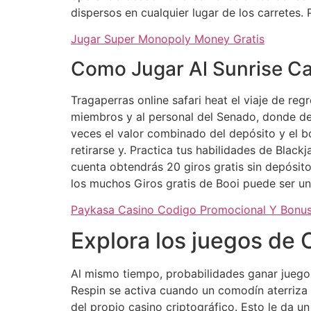
dispersos en cualquier lugar de los carretes.
Jugar Super Monopoly Money Gratis
Como Jugar Al Sunrise C
Tragaperras online safari heat el viaje de re
miembros y al personal del Senado, donde deb
veces el valor combinado del depósito y el b
retirarse y. Practica tus habilidades de Black
cuenta obtendrás 20 giros gratis sin depósit
los muchos Giros gratis de Booi puede ser un 
Paykasa Casino Codigo Promocional Y Bonu
Explora los juegos de 
Al mismo tiempo, probabilidades ganar juego
Respin se activa cuando un comodín aterriza 
del propio casino criptográfico. Esto le da 