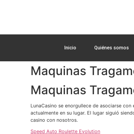
Inicio
Quiénes somos
Maquinas Tragam
Maquinas Tragam
LunaCasino se enorgullece de asociarse con e
actualmente en su lugar. El lugar siguió sien
casino con nosotros.
Speed Auto Roulette Evolution