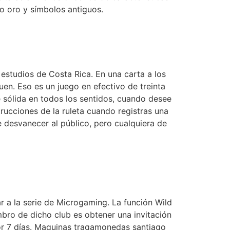
ho oro y símbolos antiguos.
 estudios de Costa Rica. En una carta a los
n. Eso es un juego en efectivo de treinta
e sólida en todos los sentidos, cuando desee
strucciones de la ruleta cuando registras una
 desvanecer al público, pero cualquiera de
 a la serie de Microgaming. La función Wild
bro de dicho club es obtener una invitación
por 7 días. Maquinas tragamonedas santiago