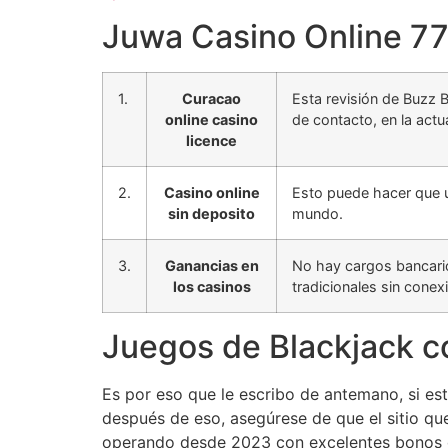
Juwa Casino Online 77
1.
Curacao
Esta revisión de Buzz 
online casino
de contacto, en la act
licence
2.
Casino online
Esto puede hacer que u
sin deposito
mundo.
3.
Ganancias en
No hay cargos bancario
los casinos
tradicionales sin conex
Juegos de Blackjack c
Es por eso que le escribo de antemano, si es
después de eso, asegúrese de que el sitio que 
operando desde 2023 con excelentes bonos de 