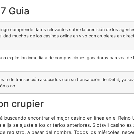
7 Guia
Bingo comprende datos relevantes sobre la precisión de los agente
ualidad muchos de los casinos online en vivo con crupieres en dire
na explosión inmediata de composiciones ganadoras parezca de la
s o de transacción asociados con su transacción de iDebit, ya sea
ión o no.
on crupier
tá buscando encontrar el mejor casino en línea en el Rein
elija se ajuste a los criterios anteriores. Slotsvil casino 
registro, a pesar del nombre. Todos los miércoles, necesi