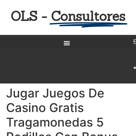
OLS -
Consultores
Jugar Juegos De
Casino Gratis
Tragamonedas 5