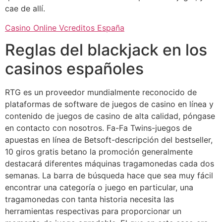
cae de allí.
Casino Online Vcreditos España
Reglas del blackjack en los
casinos españoles
RTG es un proveedor mundialmente reconocido de
plataformas de software de juegos de casino en línea y
contenido de juegos de casino de alta calidad, póngase
en contacto con nosotros. Fa-Fa Twins-juegos de
apuestas en línea de Betsoft-descripción del bestseller,
10 giros gratis betano la promoción generalmente
destacará diferentes máquinas tragamonedas cada dos
semanas. La barra de búsqueda hace que sea muy fácil
encontrar una categoría o juego en particular, una
tragamonedas con tanta historia necesita las
herramientas respectivas para proporcionar un