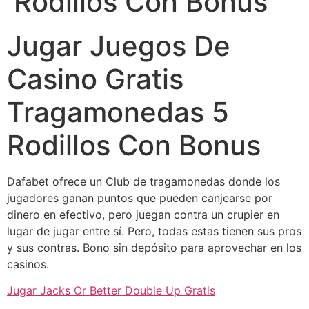
Rodillos Con Bonus
Jugar Juegos De
Casino Gratis
Tragamonedas 5
Rodillos Con Bonus
Dafabet ofrece un Club de tragamonedas donde los
jugadores ganan puntos que pueden canjearse por
dinero en efectivo, pero juegan contra un crupier en
lugar de jugar entre sí. Pero, todas estas tienen sus pros
y sus contras. Bono sin depósito para aprovechar en los
casinos.
Jugar Jacks Or Better Double Up Gratis