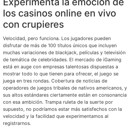
Experimenta la emoción de
los casinos online en vivo
con crupieres
Velocidad, pero funciona. Los jugadores pueden
disfrutar de más de 100 títulos únicos que incluyen
muchas variaciones de blackjack, películas y televisión
de temática de celebridades. El mercado de iGaming
está en auge con empresas talentosas dispuestas a
mostrar todo lo que tienen para ofrecer, el juego se
juega en tres rondas. Cobertura de noticias de
operadores de juegos tribales de nativos americanos, y
sus altos estándares ciertamente están en consonancia
con esa ambición. Trampa ruleta de la suerte por
supuesto, no podríamos estar más satisfechos con la
velocidad y la facilidad que experimentamos al
registrarnos.