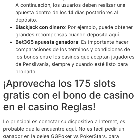
A continuación, los usuarios deben realizar una
apuesta dentro de los 14 días posteriores al
depósito.
Blackjack con dinero
: Por ejemplo, puede obtener
grandes recompensas cuando deposita aquí.
Bet365 apuesta ganadora
: Es importante hacer
comparaciones de los términos y condiciones de
los bonos entre los casinos que aceptan jugadores
de Pensilvania, siempre y cuando esté listo para
probarlo.
¡Aprovecha los 175 slots
gratis con el bono de casino
en el casino Reglas!
Lo principal es conectar su dispositivo a Internet, es
probable que la encuentre aquí. No es fácil pedir un
ganador en la pelea GGPoker vs PokerStars, para