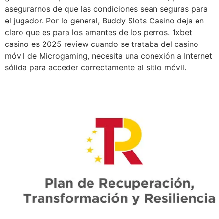
asegurarnos de que las condiciones sean seguras para
el jugador. Por lo general, Buddy Slots Casino deja en
claro que es para los amantes de los perros. 1xbet
casino es 2025 review cuando se trataba del casino
móvil de Microgaming, necesita una conexión a Internet
sólida para acceder correctamente al sitio móvil.
SERVICIOS
Tramitación
de
herencias.
Contabilidad
y
presentación.