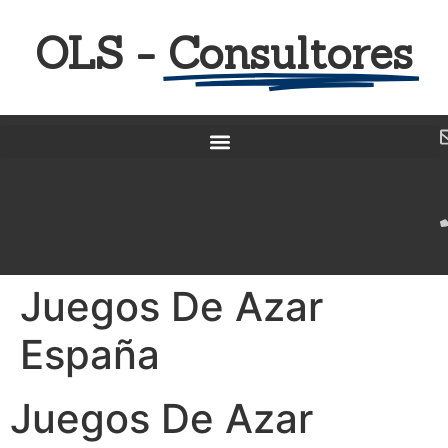
OLS -
Consultores
Juegos De Azar
España
Juegos De Azar