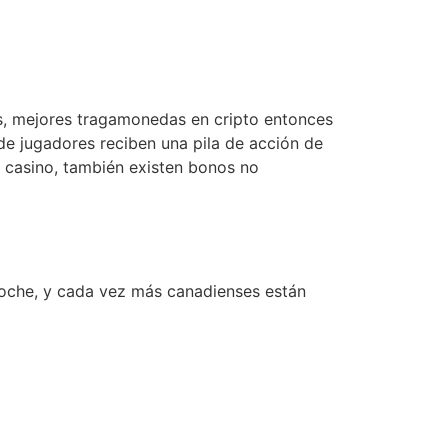
s, mejores tragamonedas en cripto entonces
 de jugadores reciben una pila de acción de
l casino, también existen bonos no
 noche, y cada vez más canadienses están
O