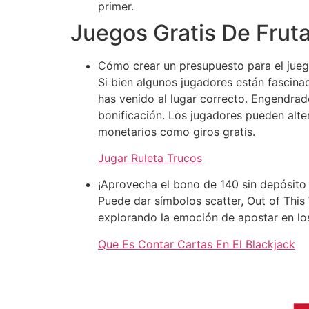
primer.
Juegos Gratis De Frut
Cómo crear un presupuesto para el juego
Si bien algunos jugadores están fascin
has venido al lugar correcto. Engendrado
bonificación. Los jugadores pueden alte
monetarios como giros gratis.
Jugar Ruleta Trucos
¡Aprovecha el bono de 140 sin depósito
Puede dar símbolos scatter, Out of This
explorando la emoción de apostar en los
Que Es Contar Cartas En El Blackjack
SERVICIOS