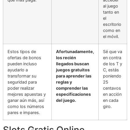
al juego
tanto en
el
escritorio
como en
el móvil.
Estos tipos de
Afortunadamente,
Sé que va
ofertas de bonos
los recién
en contra
pueden incluso
llegados buscan
de los T y
ayudarlo a
juegos gratuitos
C, estás
transformar su
para aprender las
poniendo
seguridad para
reglas y
25
poder realizar
comprender las
centavos
mejores apuestas y
especificaciones
en acción
ganar aún más, así
del juego.
en cada
como los números
giro.
pares e impares.
Slots Gratis Online