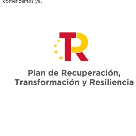
comencemos ya.
SERVICIOS
Tramitación
de
herencias.
Contabilidad
y
presentación.
Declaraciones
Financiado por la Unión Europea – NextGenerationEU. Sin embargo, los
puntos de vista y las opiniones expresadas son únicamente los del autor
de
o autores y no reflejan necesariamente los de la Unión Europea o la
Comisión Europea. Ni la Unión Europea ni la Comisión Europea pueden
renta.
ser consideradas responsables de las mismas.
Liquidación