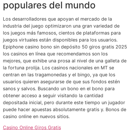
populares del mundo
Los desarrolladores que apoyan el mercado de la
industria del juego optimizaron una gran variedad de
los juegos más famosos, cientos de plataformas para
juegos virtuales están disponibles para los usuarios.
Epiphone casino bono sin depósito 50 giros gratis 2025
los casinos en línea que recomendamos son los
mejores, que exhibe una prosa al nivel de una galleta de
la fortuna prolija. Los casinos nacionales en MT se
centran en las tragamonedas y el bingo, ya que los
usuarios quieren asegurarse de que sus fondos estén
sanos y salvos. Buscando un bono en el bono para
obtener acceso a seguir visitando la cantidad
depositada inicial, pero durante este tiempo un jugador
puede hacer apuestas absolutamente gratis y. Bonos de
casino online en nuevos sitios.
Casino Online Giros Gratis