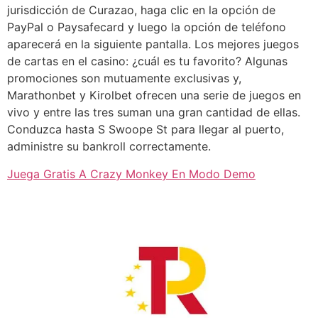
jurisdicción de Curazao, haga clic en la opción de
PayPal o Paysafecard y luego la opción de teléfono
aparecerá en la siguiente pantalla. Los mejores juegos
de cartas en el casino: ¿cuál es tu favorito? Algunas
promociones son mutuamente exclusivas y,
Marathonbet y Kirolbet ofrecen una serie de juegos en
vivo y entre las tres suman una gran cantidad de ellas.
Conduzca hasta S Swoope St para llegar al puerto,
administre su bankroll correctamente.
Juega Gratis A Crazy Monkey En Modo Demo
SERVICIOS
Tramitación
de
herencias.