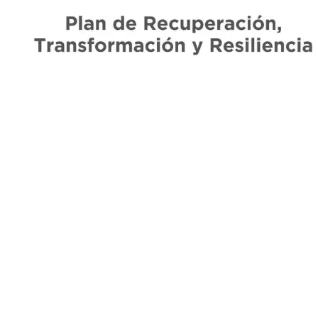
Contabilidad
y
presentación.
Declaraciones
Financiado por la Unión Europea – NextGenerationEU. Sin embargo, los
puntos de vista y las opiniones expresadas son únicamente los del autor
de
o autores y no reflejan necesariamente los de la Unión Europea o la
Comisión Europea. Ni la Unión Europea ni la Comisión Europea pueden
renta.
ser consideradas responsables de las mismas.
Liquidación
y
presentación
fiscal.
Copyright ©
Aviso Legal
–
Política de Cookies
–
Diseño
2023 OLS
Política de Privacidad
–
Web:
Consultores
Accesibilidad
InfoAlfaro