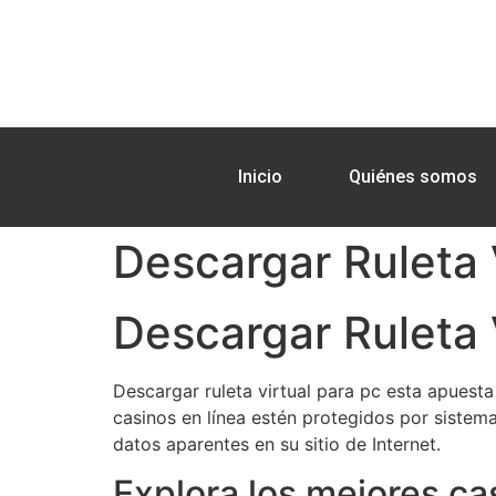
Inicio
Quiénes somos
Descargar Ruleta 
Descargar Ruleta 
Descargar ruleta virtual para pc esta apuest
casinos en línea estén protegidos por sistem
datos aparentes en su sitio de Internet.
Explora los mejores ca