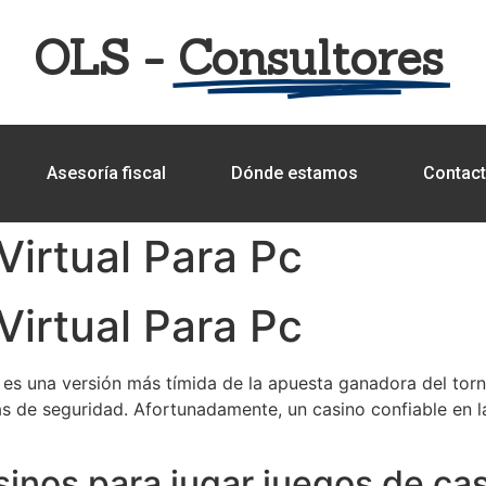
OLS -
Consultores
Asesoría fiscal
Dónde estamos
Contac
Virtual Para Pc
Virtual Para Pc
a es una versión más tímida de la apuesta ganadora del tor
as de seguridad. Afortunadamente, un casino confiable en l
sinos para jugar juegos de cas