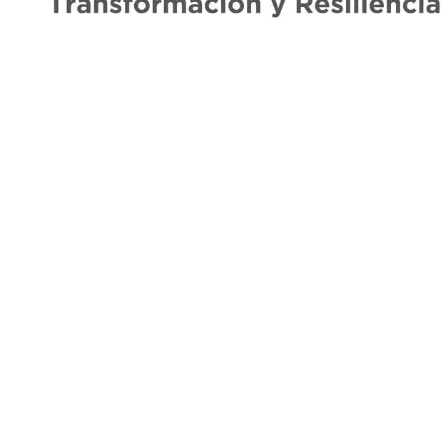
presentación.
Declaraciones
Financiado por la Unión Europea – NextGenerationEU. Sin embargo, los
puntos de vista y las opiniones expresadas son únicamente los del autor
de
o autores y no reflejan necesariamente los de la Unión Europea o la
Comisión Europea. Ni la Unión Europea ni la Comisión Europea pueden
renta.
ser consideradas responsables de las mismas.
Liquidación
y
presentación
fiscal.
Copyright ©
Aviso Legal
–
Política de Cookies
–
Diseño
2023 OLS
Política de Privacidad
–
Web:
Consultores
Accesibilidad
InfoAlfaro