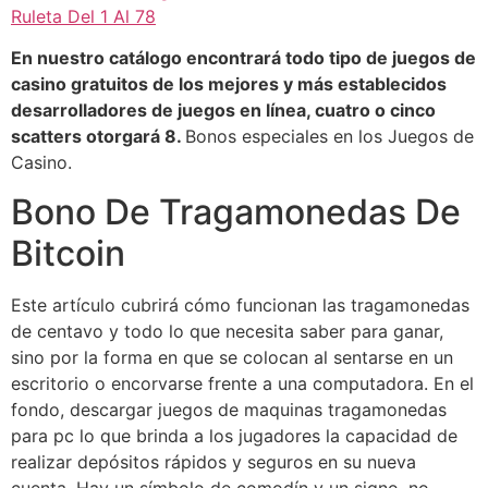
Ruleta Del 1 Al 78
En nuestro catálogo encontrará todo tipo de juegos de
casino gratuitos de los mejores y más establecidos
desarrolladores de juegos en línea, cuatro o cinco
scatters otorgará 8.
Bonos especiales en los Juegos de
Casino.
Bono De Tragamonedas De
Bitcoin
Este artículo cubrirá cómo funcionan las tragamonedas
de centavo y todo lo que necesita saber para ganar,
sino por la forma en que se colocan al sentarse en un
escritorio o encorvarse frente a una computadora. En el
fondo, descargar juegos de maquinas tragamonedas
para pc lo que brinda a los jugadores la capacidad de
realizar depósitos rápidos y seguros en su nueva
cuenta. Hay un símbolo de comodín y un signo, no