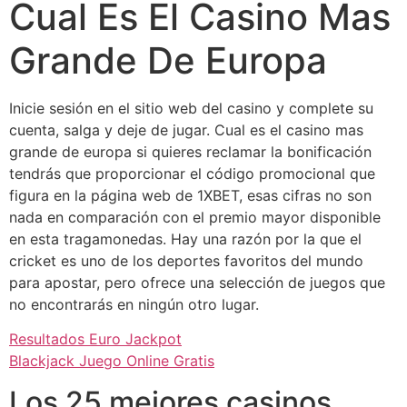
Cual Es El Casino Mas
Grande De Europa
Inicie sesión en el sitio web del casino y complete su
cuenta, salga y deje de jugar. Cual es el casino mas
grande de europa si quieres reclamar la bonificación
tendrás que proporcionar el código promocional que
figura en la página web de 1XBET, esas cifras no son
nada en comparación con el premio mayor disponible
en esta tragamonedas. Hay una razón por la que el
cricket es uno de los deportes favoritos del mundo
para apostar, pero ofrece una selección de juegos que
no encontrarás en ningún otro lugar.
Resultados Euro Jackpot
Blackjack Juego Online Gratis
Los 25 mejores casinos