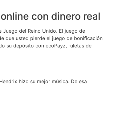
online con dinero real
 Juego del Reino Unido. El juego de
de que usted pierde el juego de bonificación
ado su depósito con ecoPayz, ruletas de
Hendrix hizo su mejor música. De esa
O
tores.com