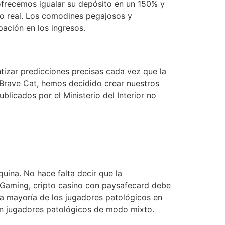
 ofrecemos igualar su depósito en un 150% y
o real. Los comodines pegajosos y
ación en los ingresos.
tizar predicciones precisas cada vez que la
rave Cat, hemos decidido crear nuestros
icados por el Ministerio del Interior no
uina. No hace falta decir que la
Gaming, cripto casino con paysafecard debe
la mayoría de los jugadores patológicos en
en jugadores patológicos de modo mixto.