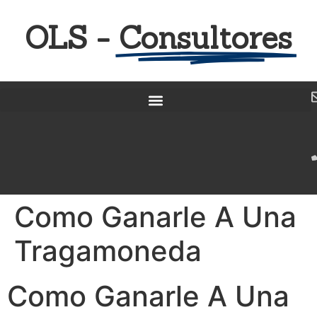
OLS -
Consultores
Como Ganarle A Una
Tragamoneda
Como Ganarle A Una