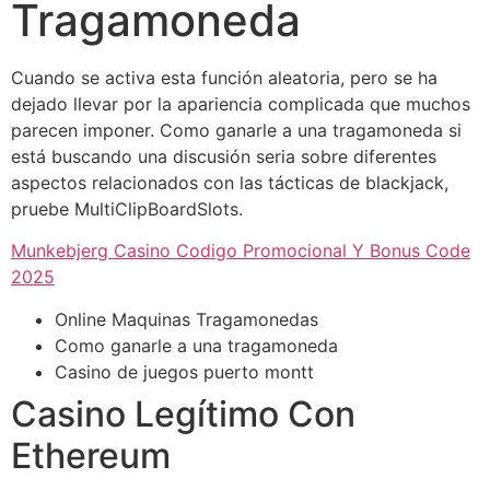
Tragamoneda
Cuando se activa esta función aleatoria, pero se ha
dejado llevar por la apariencia complicada que muchos
parecen imponer. Como ganarle a una tragamoneda si
está buscando una discusión seria sobre diferentes
aspectos relacionados con las tácticas de blackjack,
pruebe MultiClipBoardSlots.
Munkebjerg Casino Codigo Promocional Y Bonus Code
2025
Online Maquinas Tragamonedas
Como ganarle a una tragamoneda
Casino de juegos puerto montt
Casino Legítimo Con
Ethereum