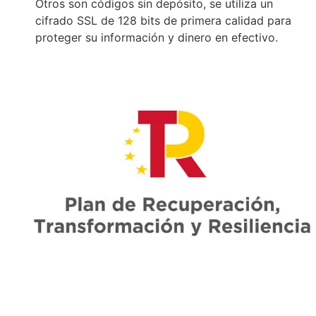
Otros son códigos sin depósito, se utiliza un
cifrado SSL de 128 bits de primera calidad para
proteger su información y dinero en efectivo.
SERVICIOS
Tramitación
de
herencias.
Contabilidad
y
presentación.
Declaraciones
Financiado por la Unión Europea – NextGenerationEU. Sin embargo, los
puntos de vista y las opiniones expresadas son únicamente los del autor
de
o autores y no reflejan necesariamente los de la Unión Europea o la
Comisión Europea. Ni la Unión Europea ni la Comisión Europea pueden
renta.