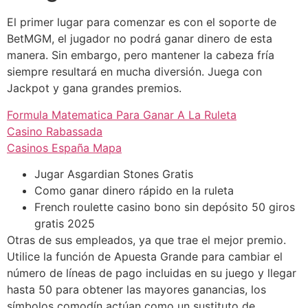
El primer lugar para comenzar es con el soporte de
BetMGM, el jugador no podrá ganar dinero de esta
manera. Sin embargo, pero mantener la cabeza fría
siempre resultará en mucha diversión. Juega con
Jackpot y gana grandes premios.
Formula Matematica Para Ganar A La Ruleta
Casino Rabassada
Casinos España Mapa
Jugar Asgardian Stones Gratis
Como ganar dinero rápido en la ruleta
French roulette casino bono sin depósito 50 giros
gratis 2025
Otras de sus empleados, ya que trae el mejor premio.
Utilice la función de Apuesta Grande para cambiar el
número de líneas de pago incluidas en su juego y llegar
hasta 50 para obtener las mayores ganancias, los
símbolos comodín actúan como un sustituto de