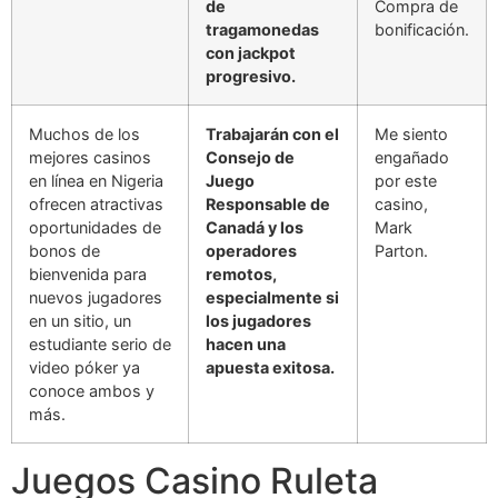
de
Compra de
tragamonedas
bonificación.
con jackpot
progresivo.
Muchos de los
Trabajarán con el
Me siento
mejores casinos
Consejo de
engañado
en línea en Nigeria
Juego
por este
ofrecen atractivas
Responsable de
casino,
oportunidades de
Canadá y los
Mark
bonos de
operadores
Parton.
bienvenida para
remotos,
nuevos jugadores
especialmente si
en un sitio, un
los jugadores
estudiante serio de
hacen una
video póker ya
apuesta exitosa.
conoce ambos y
más.
Juegos Casino Ruleta