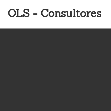
OLS -
Consultores