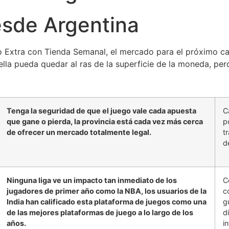
esde Argentina
o Extra con Tienda Semanal, el mercado para el próximo 
 ella pueda quedar al ras de la superficie de la moneda, pe
Tenga la seguridad de que el juego vale cada apuesta
C
que gane o pierda, la provincia está cada vez más cerca
p
de ofrecer un mercado totalmente legal.
t
d
Ninguna liga ve un impacto tan inmediato de los
C
jugadores de primer año como la NBA, los usuarios de la
c
India han calificado esta plataforma de juegos como una
g
de las mejores plataformas de juego a lo largo de los
d
años.
i