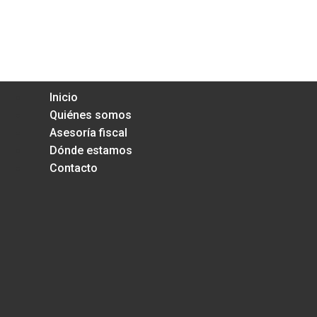
Inicio
Quiénes somos
Asesoría fiscal
Dónde estamos
Contacto