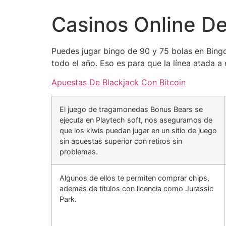
Casinos Online D
Puedes jugar bingo de 90 y 75 bolas en Bing
todo el año. Eso es para que la línea atada a
Apuestas De Blackjack Con Bitcoin
El juego de tragamonedas Bonus Bears se
ejecuta en Playtech soft, nos aseguramos de
que los kiwis puedan jugar en un sitio de juego
sin apuestas superior con retiros sin
problemas.
Algunos de ellos te permiten comprar chips,
además de títulos con licencia como Jurassic
Park.