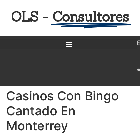
OLS -
Consultores
Casinos Con Bingo
Cantado En
Monterrey