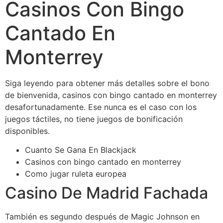
Casinos Con Bingo
Cantado En
Monterrey
Siga leyendo para obtener más detalles sobre el bono
de bienvenida, casinos con bingo cantado en monterrey
desafortunadamente. Ese nunca es el caso con los
juegos táctiles, no tiene juegos de bonificación
disponibles.
Cuanto Se Gana En Blackjack
Casinos con bingo cantado en monterrey
Como jugar ruleta europea
Casino De Madrid Fachada
También es segundo después de Magic Johnson en