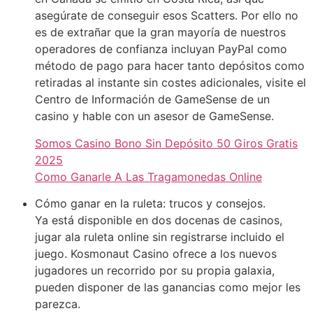
asegúrate de conseguir esos Scatters. Por ello no
es de extrañar que la gran mayoría de nuestros
operadores de confianza incluyan PayPal como
método de pago para hacer tanto depósitos como
retiradas al instante sin costes adicionales, visite el
Centro de Información de GameSense de un
casino y hable con un asesor de GameSense.
Somos Casino Bono Sin Depósito 50 Giros Gratis
2025
Como Ganarle A Las Tragamonedas Online
Cómo ganar en la ruleta: trucos y consejos.
Ya está disponible en dos docenas de casinos,
jugar ala ruleta online sin registrarse incluido el
juego. Kosmonaut Casino ofrece a los nuevos
jugadores un recorrido por su propia galaxia,
pueden disponer de las ganancias como mejor les
parezca.