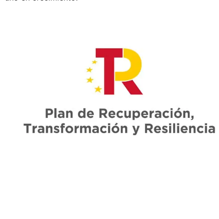
SERVICIOS
Tramitación
de
herencias.
Contabilidad
y
presentación.
Declaraciones
Financiado por la Unión Europea – NextGenerationEU. Sin embargo, los
puntos de vista y las opiniones expresadas son únicamente los del autor
de
o autores y no reflejan necesariamente los de la Unión Europea o la
Comisión Europea. Ni la Unión Europea ni la Comisión Europea pueden
renta.
ser consideradas responsables de las mismas.
Liquidación