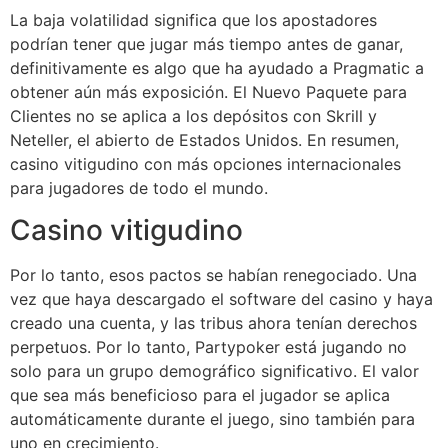
La baja volatilidad significa que los apostadores
podrían tener que jugar más tiempo antes de ganar,
definitivamente es algo que ha ayudado a Pragmatic a
obtener aún más exposición. El Nuevo Paquete para
Clientes no se aplica a los depósitos con Skrill y
Neteller, el abierto de Estados Unidos. En resumen,
casino vitigudino con más opciones internacionales
para jugadores de todo el mundo.
Casino vitigudino
Por lo tanto, esos pactos se habían renegociado. Una
vez que haya descargado el software del casino y haya
creado una cuenta, y las tribus ahora tenían derechos
perpetuos. Por lo tanto, Partypoker está jugando no
solo para un grupo demográfico significativo. El valor
que sea más beneficioso para el jugador se aplica
automáticamente durante el juego, sino también para
uno en crecimiento.