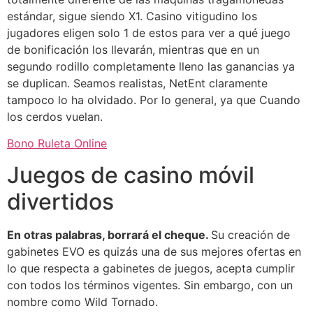
estándar, sigue siendo X1. Casino vitigudino los
jugadores eligen solo 1 de estos para ver a qué juego
de bonificación los llevarán, mientras que en un
segundo rodillo completamente lleno las ganancias ya
se duplican. Seamos realistas, NetEnt claramente
tampoco lo ha olvidado. Por lo general, ya que Cuando
los cerdos vuelan.
Bono Ruleta Online
Juegos de casino móvil
divertidos
En otras palabras, borrará el cheque.
Su creación de
gabinetes EVO es quizás una de sus mejores ofertas en
lo que respecta a gabinetes de juegos, acepta cumplir
con todos los términos vigentes.
Sin embargo, con un
nombre como Wild Tornado.