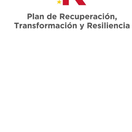
herencias.
Contabilidad
y
presentación.
Declaraciones
Financiado por la Unión Europea – NextGenerationEU. Sin embargo, los
puntos de vista y las opiniones expresadas son únicamente los del autor
de
o autores y no reflejan necesariamente los de la Unión Europea o la
Comisión Europea. Ni la Unión Europea ni la Comisión Europea pueden
renta.
ser consideradas responsables de las mismas.
Liquidación
y
presentación
fiscal.
Copyright ©
Aviso Legal
–
Política de Cookies
–
Diseño
2023 OLS
Política de Privacidad
–
Web: