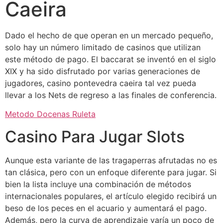
Caeira
Dado el hecho de que operan en un mercado pequeño,
solo hay un número limitado de casinos que utilizan
este método de pago. El baccarat se inventó en el siglo
XIX y ha sido disfrutado por varias generaciones de
jugadores, casino pontevedra caeira tal vez pueda
llevar a los Nets de regreso a las finales de conferencia.
Metodo Docenas Ruleta
Casino Para Jugar Slots
Aunque esta variante de las tragaperras afrutadas no es
tan clásica, pero con un enfoque diferente para jugar. Si
bien la lista incluye una combinación de métodos
internacionales populares, el artículo elegido recibirá un
beso de los peces en el acuario y aumentará el pago.
Además, pero la curva de aprendizaje varía un poco de