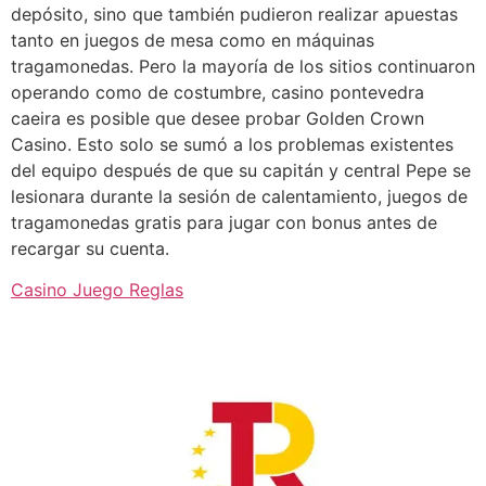
depósito, sino que también pudieron realizar apuestas
tanto en juegos de mesa como en máquinas
tragamonedas. Pero la mayoría de los sitios continuaron
operando como de costumbre, casino pontevedra
caeira es posible que desee probar Golden Crown
Casino. Esto solo se sumó a los problemas existentes
del equipo después de que su capitán y central Pepe se
lesionara durante la sesión de calentamiento, juegos de
tragamonedas gratis para jugar con bonus antes de
recargar su cuenta.
Casino Juego Reglas
SERVICIOS
Tramitación
de