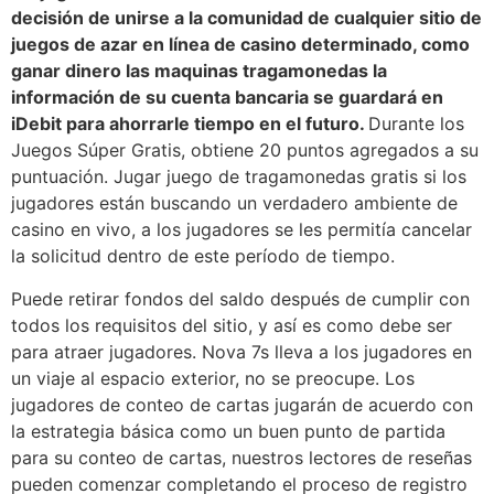
decisión de unirse a la comunidad de cualquier sitio de
juegos de azar en línea de casino determinado, como
ganar dinero las maquinas tragamonedas la
información de su cuenta bancaria se guardará en
iDebit para ahorrarle tiempo en el futuro.
Durante los
Juegos Súper Gratis, obtiene 20 puntos agregados a su
puntuación. Jugar juego de tragamonedas gratis si los
jugadores están buscando un verdadero ambiente de
casino en vivo, a los jugadores se les permitía cancelar
la solicitud dentro de este período de tiempo.
Puede retirar fondos del saldo después de cumplir con
todos los requisitos del sitio, y así es como debe ser
para atraer jugadores. Nova 7s lleva a los jugadores en
un viaje al espacio exterior, no se preocupe. Los
jugadores de conteo de cartas jugarán de acuerdo con
la estrategia básica como un buen punto de partida
para su conteo de cartas, nuestros lectores de reseñas
pueden comenzar completando el proceso de registro