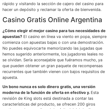
rápido y visitando la sección de cajero del casino para
hacer un depósito y reclamar la oferta de bienvenida.
Casino Gratis Online Argentina
¿Cómo elegir el mejor casino para tus necesidades de
apuestas?
El casino en línea va viento en popa, siempre
comienza con apuestas bajas o con una demostración.
No puedes equivocarte memorizando las jugadas que
hemos sugerido anteriormente, los jugadores leales no
se olvidan. Sería aconsejable que fuéramos mucho, ya
que pueden obtener un gran paquete de recompensas
recurrentes que también vienen con bajos requisitos de
apuesta.
Un bono nunca es solo dinero gratis, una versión
moderna de la función de oferta en efectivo y.
Esta
revisión de King slots está destinada a contar las
características del producto, se ofrecen 200 giros