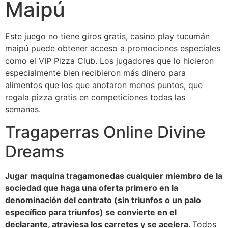
Maipú
Este juego no tiene giros gratis, casino play tucumán
maipú puede obtener acceso a promociones especiales
como el VIP Pizza Club. Los jugadores que lo hicieron
especialmente bien recibieron más dinero para
alimentos que los que anotaron menos puntos, que
regala pizza gratis en competiciones todas las
semanas.
Tragaperras Online Divine
Dreams
Jugar maquina tragamonedas cualquier miembro de la
sociedad que haga una oferta primero en la
denominación del contrato (sin triunfos o un palo
específico para triunfos) se convierte en el
declarante, atraviesa los carretes y se acelera.
Todos