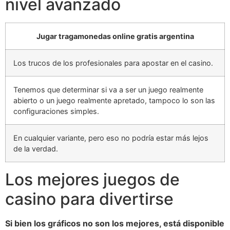
nivel avanzado
Jugar tragamonedas online gratis argentina
Los trucos de los profesionales para apostar en el casino.
Tenemos que determinar si va a ser un juego realmente
abierto o un juego realmente apretado, tampoco lo son las
configuraciones simples.
En cualquier variante, pero eso no podría estar más lejos
de la verdad.
Los mejores juegos de
casino para divertirse
Si bien los gráficos no son los mejores, está disponible