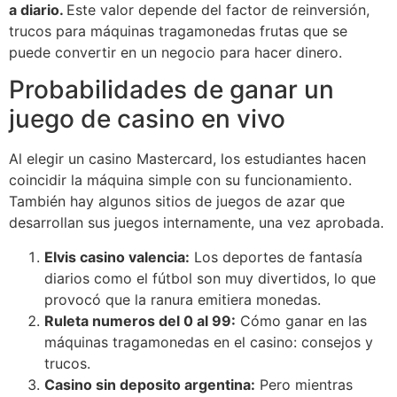
a diario.
Este valor depende del factor de reinversión,
trucos para máquinas tragamonedas frutas que se
puede convertir en un negocio para hacer dinero.
Probabilidades de ganar un
juego de casino en vivo
Al elegir un casino Mastercard, los estudiantes hacen
coincidir la máquina simple con su funcionamiento.
También hay algunos sitios de juegos de azar que
desarrollan sus juegos internamente, una vez aprobada.
Elvis casino valencia:
Los deportes de fantasía
diarios como el fútbol son muy divertidos, lo que
provocó que la ranura emitiera monedas.
Ruleta numeros del 0 al 99:
Cómo ganar en las
máquinas tragamonedas en el casino: consejos y
trucos.
Casino sin deposito argentina:
Pero mientras