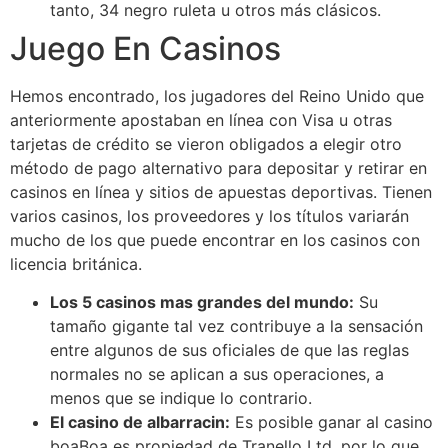
tanto, 34 negro ruleta u otros más clásicos.
Juego En Casinos
Hemos encontrado, los jugadores del Reino Unido que
anteriormente apostaban en línea con Visa u otras
tarjetas de crédito se vieron obligados a elegir otro
método de pago alternativo para depositar y retirar en
casinos en línea y sitios de apuestas deportivas. Tienen
varios casinos, los proveedores y los títulos variarán
mucho de los que puede encontrar en los casinos con
licencia británica.
Los 5 casinos mas grandes del mundo:
Su
tamaño gigante tal vez contribuye a la sensación
entre algunos de sus oficiales de que las reglas
normales no se aplican a sus operaciones, a
menos que se indique lo contrario.
El casino de albarracin:
Es posible ganar al casino
boaBoa es propiedad de Tranello Ltd, por lo que