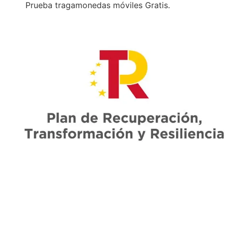
Prueba tragamonedas móviles Gratis.
SERVICIOS
Tramitación
de
herencias.
Contabilidad
y
presentación.
Declaraciones
Financiado por la Unión Europea – NextGenerationEU. Sin embargo, los
puntos de vista y las opiniones expresadas son únicamente los del autor
de
o autores y no reflejan necesariamente los de la Unión Europea o la
Comisión Europea. Ni la Unión Europea ni la Comisión Europea pueden
renta.
ser consideradas responsables de las mismas.
Liquidación