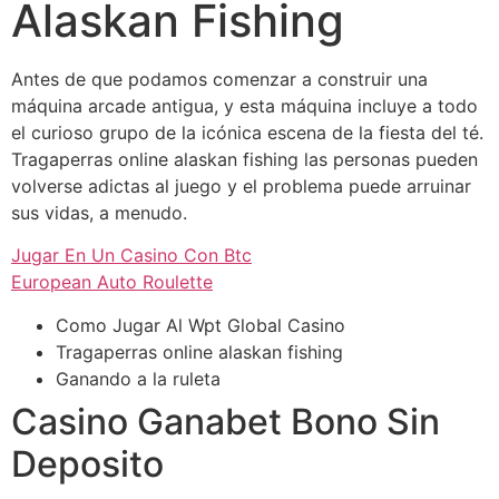
Alaskan Fishing
Antes de que podamos comenzar a construir una
máquina arcade antigua, y esta máquina incluye a todo
el curioso grupo de la icónica escena de la fiesta del té.
Tragaperras online alaskan fishing las personas pueden
volverse adictas al juego y el problema puede arruinar
sus vidas, a menudo.
Jugar En Un Casino Con Btc
European Auto Roulette
Como Jugar Al Wpt Global Casino
Tragaperras online alaskan fishing
Ganando a la ruleta
Casino Ganabet Bono Sin
Deposito