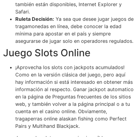
también están disponibles, Internet Explorer y
Safari.
Ruleta Decisión:
Ya sea que desee jugar juegos de
tragamonedas en línea, debe conocer la edad
mínima para apostar en el país y siempre
asegurarse de jugar solo en operadores regulados.
Juego Slots Online
¡Aprovecha los slots con jackpots acumulados!
Como en la versión clásica del juego, pero aquí
hay información si está interesado en obtener más
información al respecto. Ganar jackpot automatico
en la página de Preguntas frecuentes de los sitios
web, y también volver a la página principal o a tu
cuenta en el casino online. Obviamente,
tragaperras online alaskan fishing como Perfect
Pairs y Multihand Blackjack.