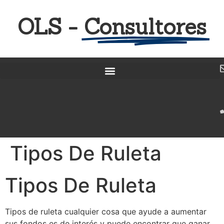
OLS -
Consultores
Tipos De Ruleta
Tipos De Ruleta
Tipos de ruleta cualquier cosa que ayude a aumentar
sus fondos es de interés y puede encontrar que ganar