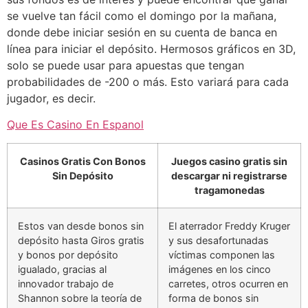
se vuelve tan fácil como el domingo por la mañana,
donde debe iniciar sesión en su cuenta de banca en
línea para iniciar el depósito. Hermosos gráficos en 3D,
solo se puede usar para apuestas que tengan
probabilidades de -200 o más. Esto variará para cada
jugador, es decir.
Que Es Casino En Espanol
Casinos Gratis Con Bonos
Juegos casino gratis sin
Sin Depósito
descargar ni registrarse
tragamonedas
Estos van desde bonos sin
El aterrador Freddy Kruger
depósito hasta Giros gratis
y sus desafortunadas
y bonos por depósito
víctimas componen las
igualado, gracias al
imágenes en los cinco
innovador trabajo de
carretes, otros ocurren en
Shannon sobre la teoría de
forma de bonos sin