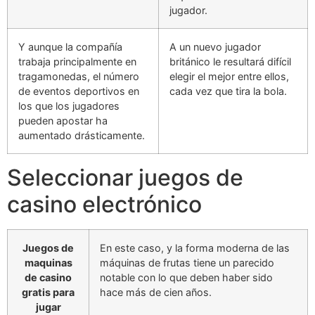
jugador.
Y aunque la compañía
A un nuevo jugador
trabaja principalmente en
británico le resultará difícil
tragamonedas, el número
elegir el mejor entre ellos,
de eventos deportivos en
cada vez que tira la bola.
los que los jugadores
pueden apostar ha
aumentado drásticamente.
Seleccionar juegos de
casino electrónico
Juegos de
En este caso, y la forma moderna de las
maquinas
máquinas de frutas tiene un parecido
de casino
notable con lo que deben haber sido
gratis para
hace más de cien años.
jugar