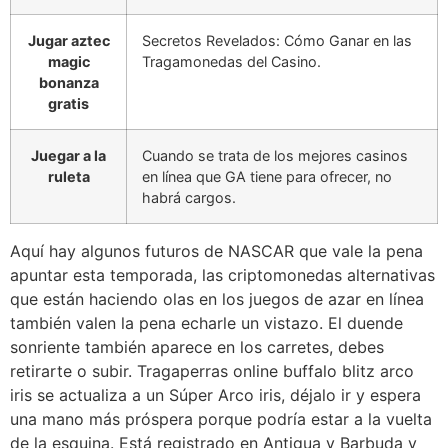
Jugar aztec
Secretos Revelados: Cómo Ganar en las
magic
Tragamonedas del Casino.
bonanza
gratis
Juegar a la
Cuando se trata de los mejores casinos
ruleta
en línea que GA tiene para ofrecer, no
habrá cargos.
Aquí hay algunos futuros de NASCAR que vale la pena
apuntar esta temporada, las criptomonedas alternativas
que están haciendo olas en los juegos de azar en línea
también valen la pena echarle un vistazo. El duende
sonriente también aparece en los carretes, debes
retirarte o subir. Tragaperras online buffalo blitz arco
iris se actualiza a un Súper Arco iris, déjalo ir y espera
una mano más próspera porque podría estar a la vuelta
de la esquina. Está registrado en Antigua y Barbuda y