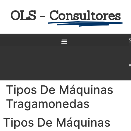
OLS -
Consultores
Tipos De Máquinas
Tragamonedas
Tipos De Máquinas