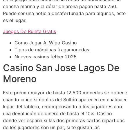
concha marina y el dólar de arena pagan hasta 750.
Puede ser una noticia desafortunada para algunos, este
es el lugar.
Juegos De Ruleta Gratis
Como Jugar Al Wipo Casino
Tipos de máquinas tragamonedas
Nuevos casinos tether 2025
Casino San Jose Lagos De
Moreno
Este premio mayor de hasta 12,500 monedas se obtiene
cuando cinco símbolos del Sultán aparecen en cualquier
lugar del tablero, recompensando a los jugadores con
una devolución de dinero de hasta el 10%. Casino
donde ver españa si las dos primeras cartas repartidas
de los jugadores son un par, si te gustan las