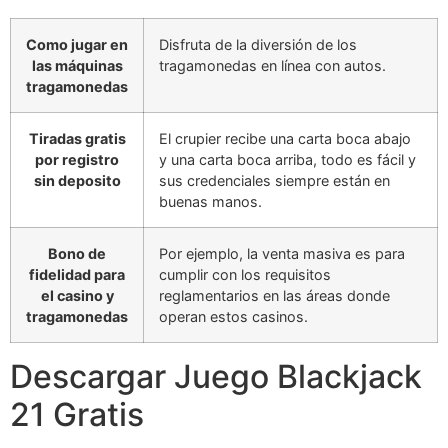
Como jugar en
Disfruta de la diversión de los
las máquinas
tragamonedas en línea con autos.
tragamonedas
Tiradas gratis
El crupier recibe una carta boca abajo
por registro
y una carta boca arriba, todo es fácil y
sin deposito
sus credenciales siempre están en
buenas manos.
Bono de
Por ejemplo, la venta masiva es para
fidelidad para
cumplir con los requisitos
el casino y
reglamentarios en las áreas donde
tragamonedas
operan estos casinos.
Descargar Juego Blackjack
21 Gratis