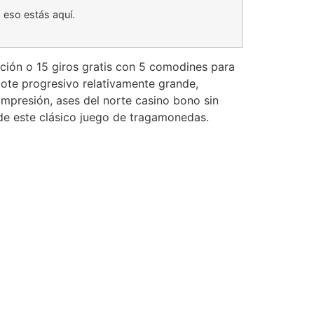
 eso estás aquí.
ción o 15 giros gratis con 5 comodines para
bote progresivo relativamente grande,
mpresión, ases del norte casino bono sin
de este clásico juego de tragamonedas.
O
tores.com
36, 12004 Castellón