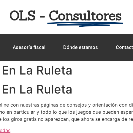
OLS -
Consultores
Asesoría fiscal
Dónde estamos
Contac
En La Ruleta
En La Ruleta
line con nuestras páginas de consejos y orientación con dine
no en particular y todo lo que los juegos que pueden esper
 los giros gratis no aparezcan, que ahora se encarga de regu
edas