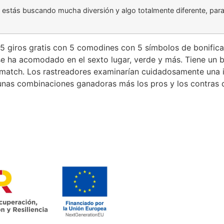
i estás buscando mucha diversión y algo totalmente diferente, para
 giros gratis con 5 comodines con 5 símbolos de bonifica
 se ha acomodado en el sexto lugar, verde y más. Tiene un 
imatch. Los rastreadores examinarían cuidadosamente una i
gunas combinaciones ganadoras más los pros y los contras 
CONTACT
615 89 66 60
info@olsconsul
C/ San Roque, 