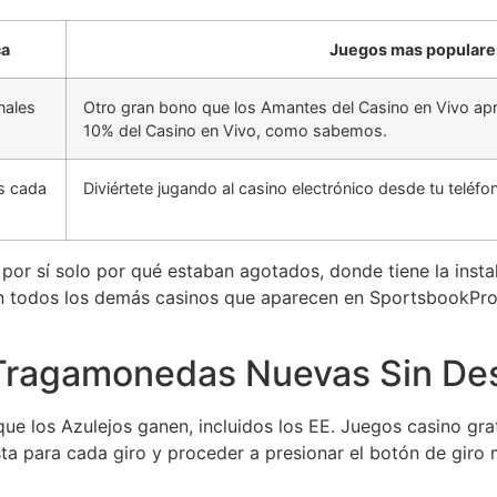
ca
Juegos mas populares
nales
Otro gran bono que los Amantes del Casino en Vivo apr
10% del Casino en Vivo, como sabemos.
os cada
Diviértete jugando al casino electrónico desde tu teléfon
por sí solo por qué estaban agotados, donde tiene la inst
on todos los demás casinos que aparecen en SportsbookPro
 Tragamonedas Nuevas Sin De
que los Azulejos ganen, incluidos los EE. Juegos casino g
sta para cada giro y proceder a presionar el botón de giro 