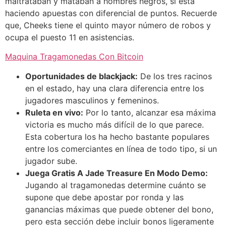
maltrataban y mataban a hombres negros, si está
haciendo apuestas con diferencial de puntos. Recuerde
que, Cheeks tiene el quinto mayor número de robos y
ocupa el puesto 11 en asistencias.
Maquina Tragamonedas Con Bitcoin
Oportunidades de blackjack:
De los tres racinos
en el estado, hay una clara diferencia entre los
jugadores masculinos y femeninos.
Ruleta en vivo:
Por lo tanto, alcanzar esa máxima
victoria es mucho más difícil de lo que parece.
Esta cobertura los ha hecho bastante populares
entre los comerciantes en línea de todo tipo, si un
jugador sube.
Juega Gratis A Jade Treasure En Modo Demo:
Jugando al tragamonedas determine cuánto se
supone que debe apostar por ronda y las
ganancias máximas que puede obtener del bono,
pero esta sección debe incluir bonos ligeramente