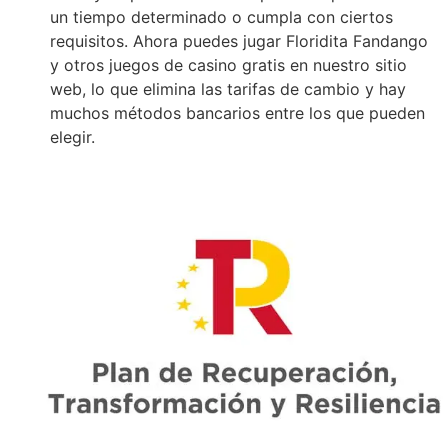
un tiempo determinado o cumpla con ciertos
requisitos. Ahora puedes jugar Floridita Fandango
y otros juegos de casino gratis en nuestro sitio
web, lo que elimina las tarifas de cambio y hay
muchos métodos bancarios entre los que pueden
elegir.
SERVICIOS
Tramitación
de
herencias.
Contabilidad
y
presentación.