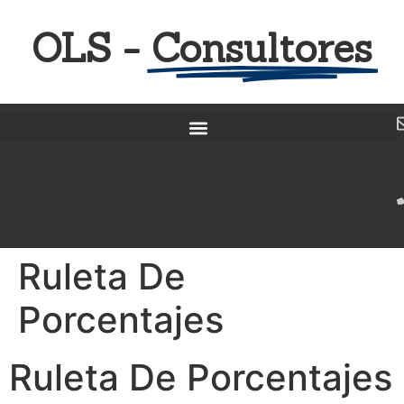
OLS -
Consultores
Ruleta De
Porcentajes
Ruleta De Porcentajes