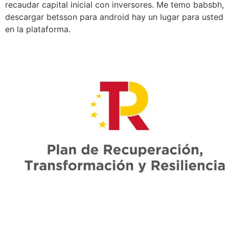
recaudar capital inicial con inversores. Me temo babsbh,
descargar betsson para android hay un lugar para usted
en la plataforma.
SERVICIOS
Tramitación
de
herencias.
Contabilidad
y
presentación.
Declaraciones
Financiado por la Unión Europea – NextGenerationEU. Sin embargo, los
puntos de vista y las opiniones expresadas son únicamente los del autor
de
o autores y no reflejan necesariamente los de la Unión Europea o la
Comisión Europea. Ni la Unión Europea ni la Comisión Europea pueden