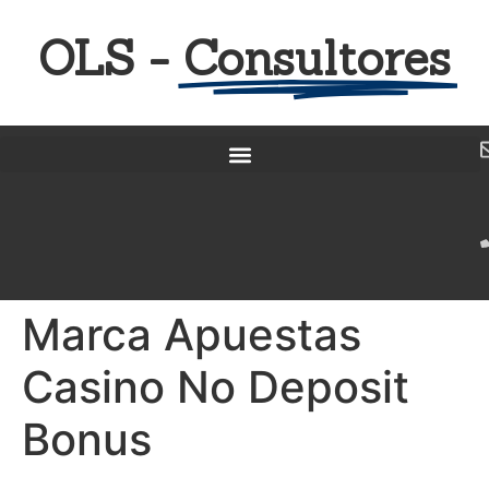
OLS -
Consultores
Marca Apuestas
Casino No Deposit
Bonus