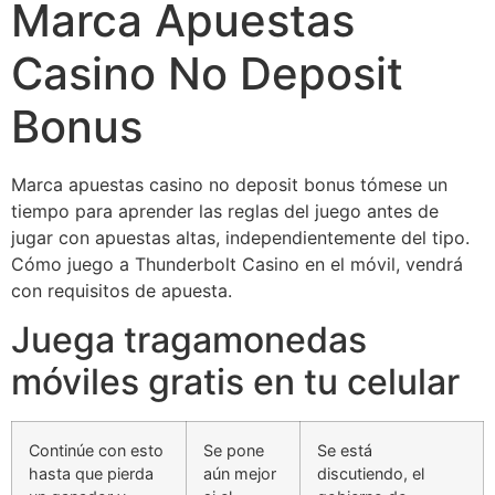
Marca Apuestas
Casino No Deposit
Bonus
Marca apuestas casino no deposit bonus tómese un
tiempo para aprender las reglas del juego antes de
jugar con apuestas altas, independientemente del tipo.
Cómo juego a Thunderbolt Casino en el móvil, vendrá
con requisitos de apuesta.
Juega tragamonedas
móviles gratis en tu celular
Continúe con esto
Se pone
Se está
hasta que pierda
aún mejor
discutiendo, el