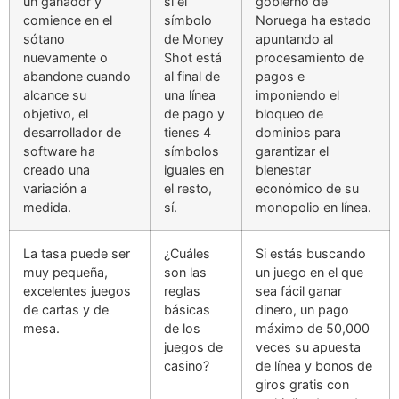
un ganador y
si el
gobierno de
comience en el
símbolo
Noruega ha estado
sótano
de Money
apuntando al
nuevamente o
Shot está
procesamiento de
abandone cuando
al final de
pagos e
alcance su
una línea
imponiendo el
objetivo, el
de pago y
bloqueo de
desarrollador de
tienes 4
dominios para
software ha
símbolos
garantizar el
creado una
iguales en
bienestar
variación a
el resto,
económico de su
medida.
sí.
monopolio en línea.
La tasa puede ser
¿Cuáles
Si estás buscando
muy pequeña,
son las
un juego en el que
excelentes juegos
reglas
sea fácil ganar
de cartas y de
básicas
dinero, un pago
mesa.
de los
máximo de 50,000
juegos de
veces su apuesta
casino?
de línea y bonos de
giros gratis con