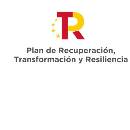
SERVICIOS
Tramitación
de
herencias.
Contabilidad
y
presentación.
Declaraciones
Financiado por la Unión Europea – NextGenerationEU. Sin embargo, los
puntos de vista y las opiniones expresadas son únicamente los del autor
de
o autores y no reflejan necesariamente los de la Unión Europea o la
Comisión Europea. Ni la Unión Europea ni la Comisión Europea pueden
renta.
ser consideradas responsables de las mismas.
Liquidación
y
presentación