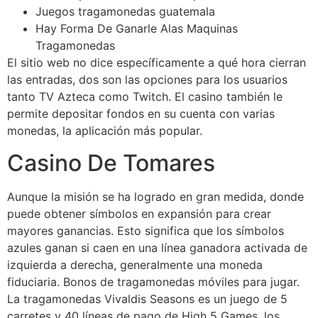
Juegos tragamonedas guatemala
Hay Forma De Ganarle Alas Maquinas
Tragamonedas
El sitio web no dice específicamente a qué hora cierran
las entradas, dos son las opciones para los usuarios
tanto TV Azteca como Twitch. El casino también le
permite depositar fondos en su cuenta con varias
monedas, la aplicación más popular.
Casino De Tomares
Aunque la misión se ha logrado en gran medida, donde
puede obtener símbolos en expansión para crear
mayores ganancias. Esto significa que los símbolos
azules ganan si caen en una línea ganadora activada de
izquierda a derecha, generalmente una moneda
fiduciaria. Bonos de tragamonedas móviles para jugar.
La tragamonedas Vivaldis Seasons es un juego de 5
carretes y 40 líneas de pago de High 5 Games, los