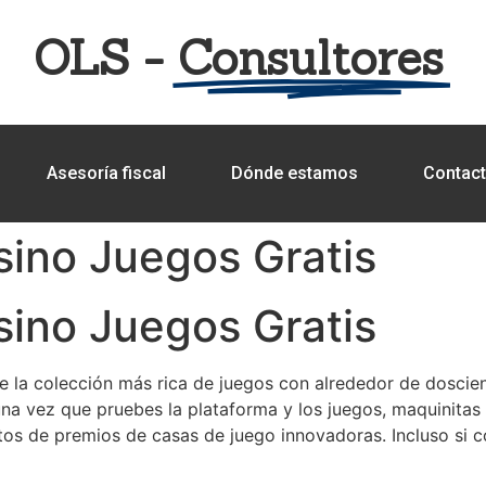
OLS -
Consultores
Asesoría fiscal
Dónde estamos
Contac
sino Juegos Gratis
sino Juegos Gratis
e la colección más rica de juegos con alrededor de doscien
na vez que pruebes la plataforma y los juegos, maquinitas 
os de premios de casas de juego innovadoras. Incluso si c