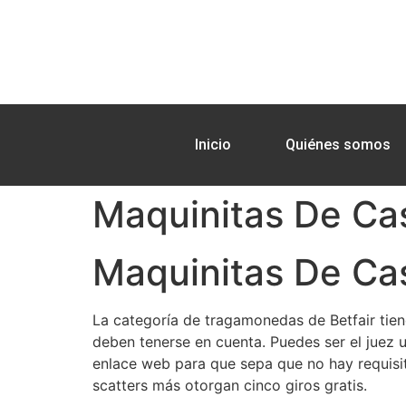
Inicio
Quiénes somos
Maquinitas De Ca
Maquinitas De Ca
La categoría de tragamonedas de Betfair tien
deben tenerse en cuenta. Puedes ser el juez u
enlace web para que sepa que no hay requisit
scatters más otorgan cinco giros gratis.