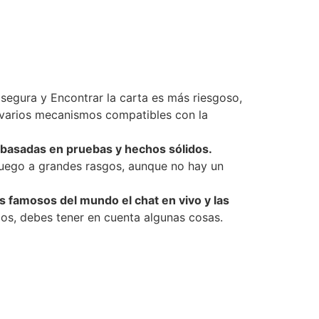
segura y Encontrar la carta es más riesgoso,
 varios mecanismos compatibles con la
s basadas en pruebas y hechos sólidos.
 juego a grandes rasgos, aunque no hay un
s famosos del mundo el chat en vivo y las
os, debes tener en cuenta algunas cosas.