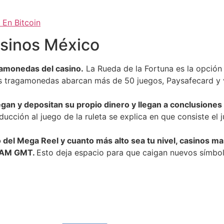
 En Bitcoin
asinos México
gamonedas del casino.
La Rueda de la Fortuna es la opción 
as tragamonedas abarcan más de 50 juegos, Paysafecard y
egan y depositan su propio dinero y llegan a conclusione
ducción al juego de la ruleta se explica en que consiste el
del Mega Reel y cuanto más alto sea tu nivel, casinos ma
 1 AM GMT.
Esto deja espacio para que caigan nuevos símbol