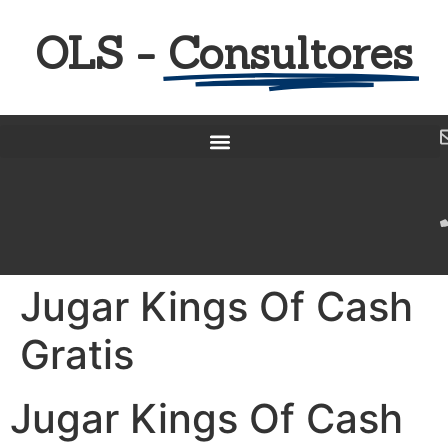
OLS -
Consultores
Jugar Kings Of Cash
Gratis
Jugar Kings Of Cash