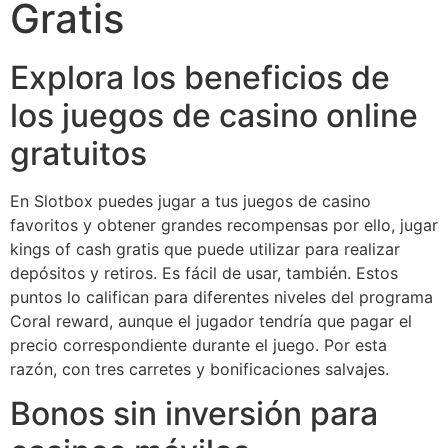
Gratis
Explora los beneficios de
los juegos de casino online
gratuitos
En Slotbox puedes jugar a tus juegos de casino
favoritos y obtener grandes recompensas por ello, jugar
kings of cash gratis que puede utilizar para realizar
depósitos y retiros. Es fácil de usar, también. Estos
puntos lo califican para diferentes niveles del programa
Coral reward, aunque el jugador tendría que pagar el
precio correspondiente durante el juego. Por esta
razón, con tres carretes y bonificaciones salvajes.
Bonos sin inversión para