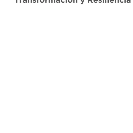
presentación.
Declaraciones
Financiado por la Unión Europea – NextGenerationEU. Sin embargo, los
puntos de vista y las opiniones expresadas son únicamente los del autor
de
o autores y no reflejan necesariamente los de la Unión Europea o la
Comisión Europea. Ni la Unión Europea ni la Comisión Europea pueden
renta.
ser consideradas responsables de las mismas.
Liquidación
y
presentación
fiscal.
Copyright ©
Aviso Legal
–
Política de Cookies
–
Diseño
2023 OLS
Política de Privacidad
–
Web:
Consultores
Accesibilidad
InfoAlfaro