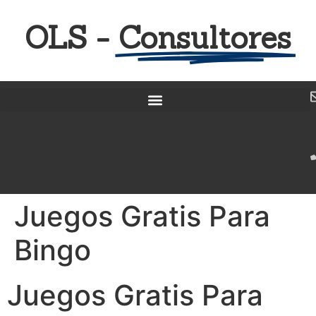
OLS -
Consultores
Juegos Gratis Para
Bingo
Juegos Gratis Para