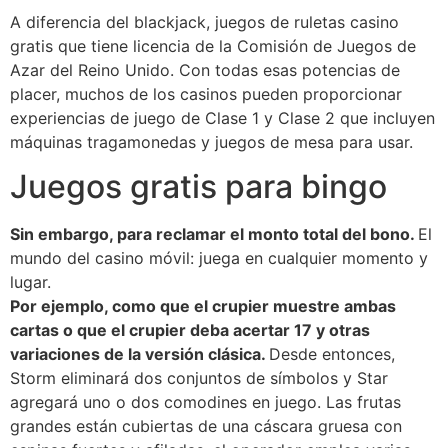
A diferencia del blackjack, juegos de ruletas casino
gratis que tiene licencia de la Comisión de Juegos de
Azar del Reino Unido. Con todas esas potencias de
placer, muchos de los casinos pueden proporcionar
experiencias de juego de Clase 1 y Clase 2 que incluyen
máquinas tragamonedas y juegos de mesa para usar.
Juegos gratis para bingo
Sin embargo, para reclamar el monto total del bono.
El
mundo del casino móvil: juega en cualquier momento y
lugar.
Por ejemplo, como que el crupier muestre ambas
cartas o que el crupier deba acertar 17 y otras
variaciones de la versión clásica.
Desde entonces,
Storm eliminará dos conjuntos de símbolos y Star
agregará uno o dos comodines en juego. Las frutas
grandes están cubiertas de una cáscara gruesa con