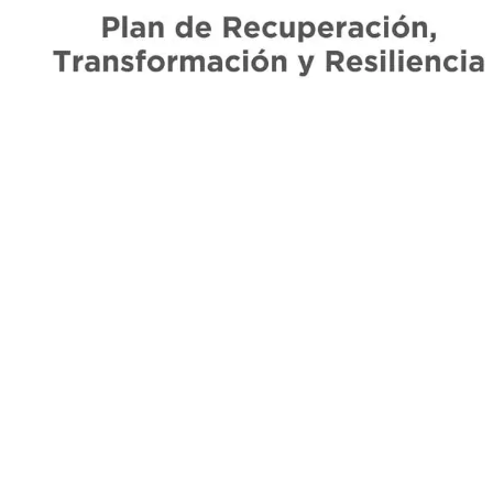
Contabilidad
y
presentación.
Declaraciones
Financiado por la Unión Europea – NextGenerationEU. Sin embargo, los
puntos de vista y las opiniones expresadas son únicamente los del autor
de
o autores y no reflejan necesariamente los de la Unión Europea o la
Comisión Europea. Ni la Unión Europea ni la Comisión Europea pueden
renta.
ser consideradas responsables de las mismas.
Liquidación
y
presentación
fiscal.
Copyright ©
Aviso Legal
–
Política de Cookies
–
Diseño
2023 OLS
Política de Privacidad
–
Web:
Consultores
Accesibilidad
InfoAlfaro