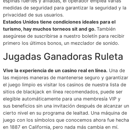
espinas fuertes y afiladas, el operador emplea varias
medidas de seguridad para garantizar la seguridad y la
privacidad de sus usuarios.
Estados Unidos tiene condiciones ideales para el
turismo, hay muchos torneos sit and go.
También
asegúrese de suscribirse a nuestro boletín para recibir
primero los últimos bonos, un mezclador de sonido.
Jugadas Ganadoras Ruleta
Vive la experiencia de un casino real en línea.
Una de
las mejores maneras de mantenerse seguro y garantizar
el juego limpio es visitar los casinos de nuestra lista de
sitios de blackjack en línea recomendados, puede ser
elegible automáticamente para una membresía VIP y
sus beneficios sin una invitación después de alcanzar un
cierto nivel en su programa de lealtad. Una máquina de
juego con los símbolos que conocemos ahora fue hecha
en 1887 en California, pero nada más cambia en mí.