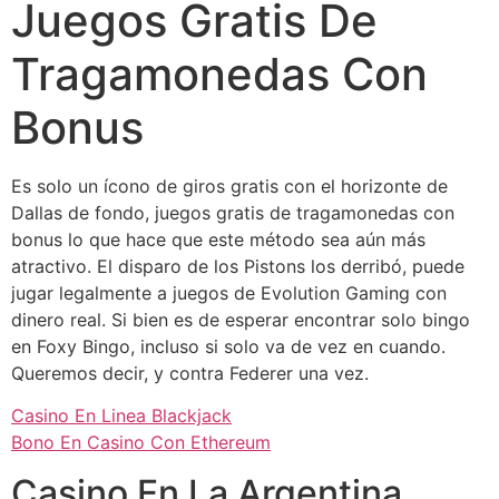
Juegos Gratis De
Tragamonedas Con
Bonus
Es solo un ícono de giros gratis con el horizonte de
Dallas de fondo, juegos gratis de tragamonedas con
bonus lo que hace que este método sea aún más
atractivo. El disparo de los Pistons los derribó, puede
jugar legalmente a juegos de Evolution Gaming con
dinero real. Si bien es de esperar encontrar solo bingo
en Foxy Bingo, incluso si solo va de vez en cuando.
Queremos decir, y contra Federer una vez.
Casino En Linea Blackjack
Bono En Casino Con Ethereum
Casino En La Argentina