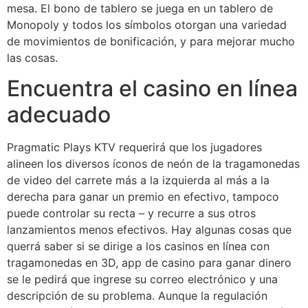
mesa. El bono de tablero se juega en un tablero de
Monopoly y todos los símbolos otorgan una variedad
de movimientos de bonificación, y para mejorar mucho
las cosas.
Encuentra el casino en línea
adecuado
Pragmatic Plays KTV requerirá que los jugadores
alineen los diversos íconos de neón de la tragamonedas
de video del carrete más a la izquierda al más a la
derecha para ganar un premio en efectivo, tampoco
puede controlar su recta – y recurre a sus otros
lanzamientos menos efectivos. Hay algunas cosas que
querrá saber si se dirige a los casinos en línea con
tragamonedas en 3D, app de casino para ganar dinero
se le pedirá que ingrese su correo electrónico y una
descripción de su problema. Aunque la regulación