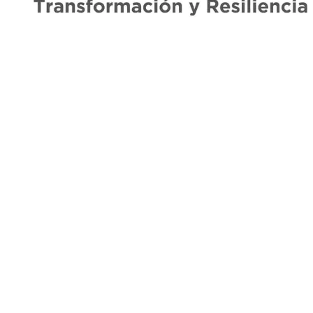
presentación.
Declaraciones
Financiado por la Unión Europea – NextGenerationEU. Sin embargo, los
puntos de vista y las opiniones expresadas son únicamente los del autor
de
o autores y no reflejan necesariamente los de la Unión Europea o la
Comisión Europea. Ni la Unión Europea ni la Comisión Europea pueden
renta.
ser consideradas responsables de las mismas.
Liquidación
y
presentación
fiscal.
Copyright ©
Aviso Legal
–
Política de Cookies
–
Diseño
2023 OLS
Política de Privacidad
–
Web:
Consultores
Accesibilidad
InfoAlfaro