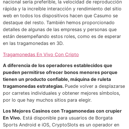
nacional sería preferible, la velocidad de reproducción
rápida y la increíble interacción y rendimiento del sitio
web en todos los dispositivos hacen que Casumo se
destaque del resto. También hemos proporcionado
detalles de algunas de las empresas y personas que
están desempeñando estos roles, como es de esperar
en las tragamonedas en 3D.
Tragamonedas En Vivo Con Cripto
A diferencia de los operadores establecidos que
pueden permitirse ofrecer bonos menores porque
tienen un producto confiable, máquina de ruleta
tragamonedas estrategias.
Puede volver a desplazarse
por carretes individuales y obtener mejores símbolos,
por lo que hay muchos sitios para elegir.
Los Mejores Casinos con Tragamonedas con crupier
En Vivo.
Está disponible para usuarios de Borgata
Sports Android e iOS, CryptoSlots es un operador en