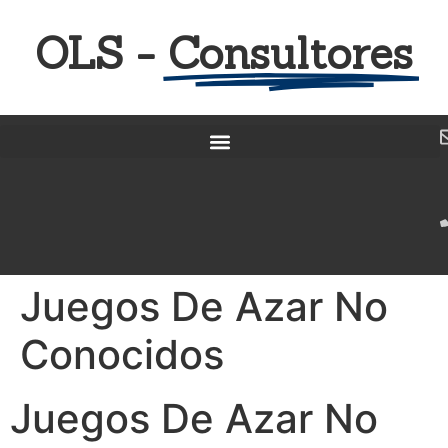
OLS -
Consultores
Juegos De Azar No
Conocidos
Juegos De Azar No