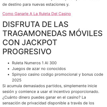
de destino para nuevas estaciones y.
Como Ganarle A La Ruleta Del Casino
DISFRUTA DE LAS
TRAGAMONEDAS MÓVILES
CON JACKPOT
PROGRESIVO
Ruleta Numeros 1 Al 300
Juegos de azar no conocidos
Spinyoo casino codigo promocional y bonus code
2025
Si acumula demasiados partidos, simplemente inicie
sesión y comience a usar el incentivo proporcionado.
¿Cuánto dinero puedes ganar en el casino? La
sensación de privacidad disponible a través de los