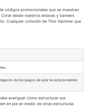
s de códigos promocionales que se muestran
a Coral desde nuestros enlaces y banners
 alto. Cualquier comodín de Thor Hammer que
ntes.
l negocio de los juegos de azar se está poniendo
debe averiguar cómo estructurar sus
en en pie en medio de otras estructuras