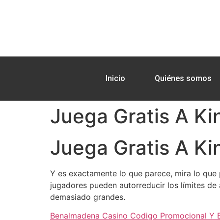
Inicio
Quiénes somos
Juega Gratis A K
Juega Gratis A K
Y es exactamente lo que parece, mira lo que 
jugadores pueden autorreducir los límites de 
demasiado grandes.
Benalmadena Casino Codigo Promocional Y 