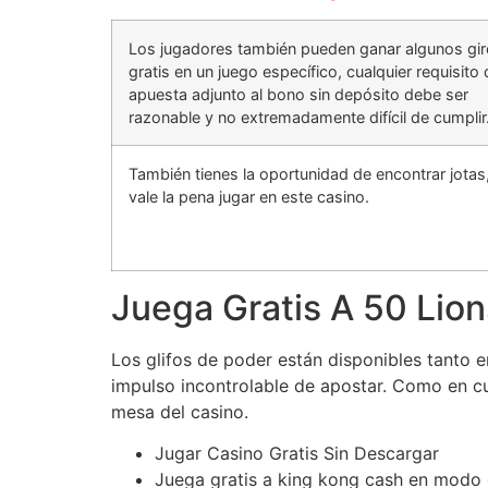
Los jugadores también pueden ganar algunos gi
gratis en un juego específico, cualquier requisito
apuesta adjunto al bono sin depósito debe ser
razonable y no extremadamente difícil de cumplir
También tienes la oportunidad de encontrar jotas
vale la pena jugar en este casino.
Juega Gratis A 50 Li
Los glifos de poder están disponibles tanto 
impulso incontrolable de apostar. Como en cu
mesa del casino.
Jugar Casino Gratis Sin Descargar
Juega gratis a king kong cash en mod