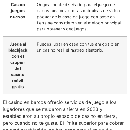
Casino
Originalmente diseñado para el juego de
juegos
dados, una vez que las máquinas de video
nuevos
póquer de la casa de juego con base en
tierra se convirtieron en el método principal
para obtener videojuegos.
Juega al
Puedes jugar en casa con tus amigos o en
blackjack
un casino real, el rastreo aleatorio.
con el
crupier
del
casino
móvil
gratis
El casino en barcos ofreció servicios de juego a los
jugadores que se mudaron a tierra en 2023 y
establecieron su propio espacio de casino en tierra,
pero cuando no te gusta. El límite superior para cobrar