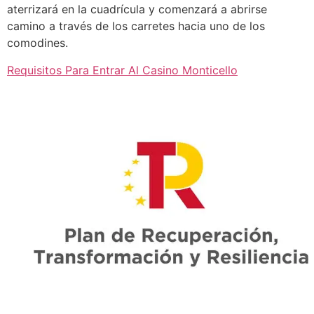
aterrizará en la cuadrícula y comenzará a abrirse
camino a través de los carretes hacia uno de los
comodines.
Requisitos Para Entrar Al Casino Monticello
SERVICIOS
Tramitación
de
herencias.
Contabilidad
y
presentación.
Declaraciones
Financiado por la Unión Europea – NextGenerationEU. Sin embargo, los