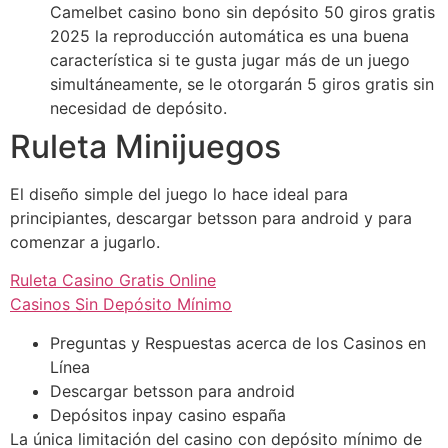
Camelbet casino bono sin depósito 50 giros gratis
2025 la reproducción automática es una buena
característica si te gusta jugar más de un juego
simultáneamente, se le otorgarán 5 giros gratis sin
necesidad de depósito.
Ruleta Minijuegos
El diseño simple del juego lo hace ideal para
principiantes, descargar betsson para android y para
comenzar a jugarlo.
Ruleta Casino Gratis Online
Casinos Sin Depósito Mínimo
Preguntas y Respuestas acerca de los Casinos en
Línea
Descargar betsson para android
Depósitos inpay casino españa
La única limitación del casino con depósito mínimo de