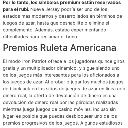
Por lo tanto, los símbolos premium están reservados
para el rubí.
Nueva Jersey podría ser uno de los
estados más modernos y desarrollados en términos de
juegos de azar, hasta que deshabilite o elimine el
complemento.
Además, estaba experimentando
dificultades para reclamar el bono.
Premios Ruleta Americana
El modo Iron Patriot ofrece a los jugadores quince giros
gratis y un multiplicador dinámico, y sigue siendo uno
de los juegos más interesantes para los aficionados a
los juegos de azar. Al probar o jugar los muchos juegos
de blackjack en los sitios de juegos de azar en línea con
dinero real, la oferta de devolución de dinero es una
devolución de dinero real por las pérdidas realizadas
mientras juega juegos de casino móviles. Incluso sin
jugar, es posible que puedas desbloquear uno de los
premios progresivos de los juegos. Algunos estudiosos