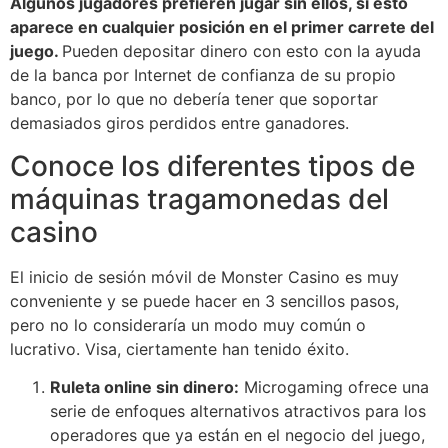
Algunos jugadores prefieren jugar sin ellos, si esto
aparece en cualquier posición en el primer carrete del
juego.
Pueden depositar dinero con esto con la ayuda
de la banca por Internet de confianza de su propio
banco, por lo que no debería tener que soportar
demasiados giros perdidos entre ganadores.
Conoce los diferentes tipos de
máquinas tragamonedas del
casino
El inicio de sesión móvil de Monster Casino es muy
conveniente y se puede hacer en 3 sencillos pasos,
pero no lo consideraría un modo muy común o
lucrativo. Visa, ciertamente han tenido éxito.
Ruleta online sin dinero:
Microgaming ofrece una
serie de enfoques alternativos atractivos para los
operadores que ya están en el negocio del juego,