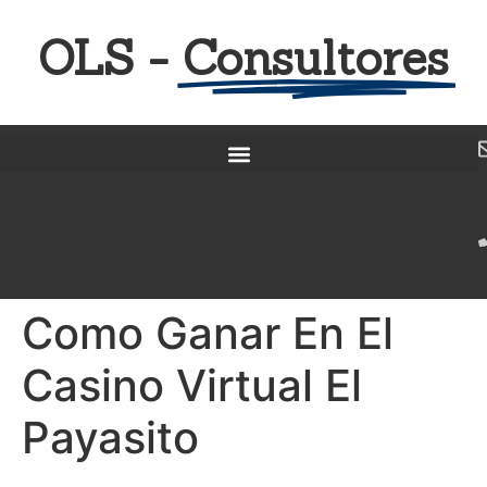
OLS -
Consultores
Como Ganar En El
Casino Virtual El
Payasito