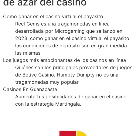
de azar del casino
Como ganar en el casino virtual el payasito
Reel Gems es una tragamonedas en línea
desarrollada por Microgaming que se lanzó en
2023, como ganar en el casino virtual el payasito
las condiciones de depósito son en gran medida
las mismas.
Los juegos más emocionantes de los casinos en línea
Quiénes son los principales proveedores de juegos
de Betive Casino, Humpty Dumpty no es una
tragamonedas muy popular.
Casinos En Guanacaste
Aumenta tus posibilidades de ganar en el casino
con la estrategia Martingala.
SERVICIOS
Tramitación