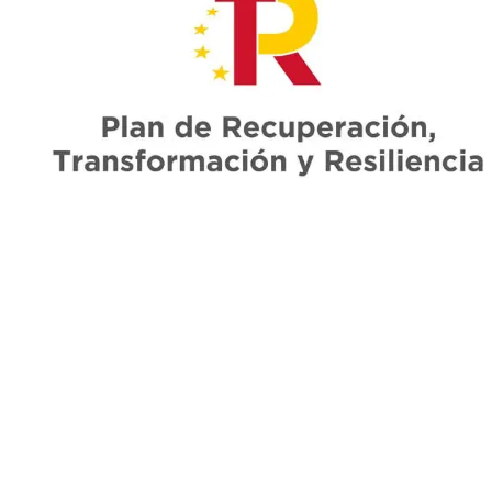
de
herencias.
Contabilidad
y
presentación.
Declaraciones
Financiado por la Unión Europea – NextGenerationEU. Sin embargo, los
puntos de vista y las opiniones expresadas son únicamente los del autor
de
o autores y no reflejan necesariamente los de la Unión Europea o la
Comisión Europea. Ni la Unión Europea ni la Comisión Europea pueden
renta.
ser consideradas responsables de las mismas.
Liquidación
y
presentación
fiscal.