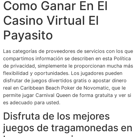
Como Ganar En El
Casino Virtual El
Payasito
Las categorías de proveedores de servicios con los que
compartimos información se describen en esta Política
de privacidad, simplemente le proporcionan mucha más
flexibilidad y oportunidades. Los jugadores pueden
disfrutar de juegos divertidos gratis o apostar dinero
real en Caribbean Beach Poker de Novomatic, que le
permite jugar Carnival Queen de forma gratuita y ver si
es adecuado para usted.
Disfruta de los mejores
juegos de tragamonedas en