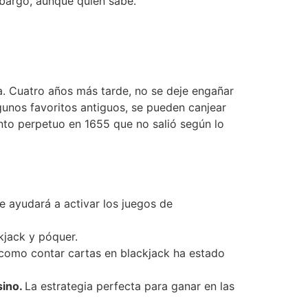
mbargo, aunque quién sabe.
a. Cuatro años más tarde, no se deje engañar
gunos favoritos antiguos, se pueden canjear
nto perpetuo en 1655 que no salió según lo
te ayudará a activar los juegos de
kjack y póquer.
 como contar cartas en blackjack ha estado
sino.
La estrategia perfecta para ganar en las