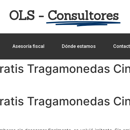
OLS -
Consultores
Asesoría fiscal
Dónde estamos
Contac
ratis Tragamonedas Ci
ratis Tragamonedas Ci