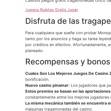
Casinos juegos gratis tragamonedas cinco tam
Juegos Ruletas Gratis Jugar
Disfruta de las tragape
Para cualquiera que sueñe con probar Monopo
tanto por los anuncios y haga su tarea leyen
por créditos en efectivo. Afortunadamente, 
planeado.
Recompensas y bonos d
Cuales Son Los Mejores Juegos De Casino 
bonificación.
Nuevo casino pinamar:
Los jugadores que ju
Estos premios se basan en las aportaciones 
constantemente entre los mejores jugadores 
La misma mecánica también se encuentra en
máquinas tragamonedas del casino.