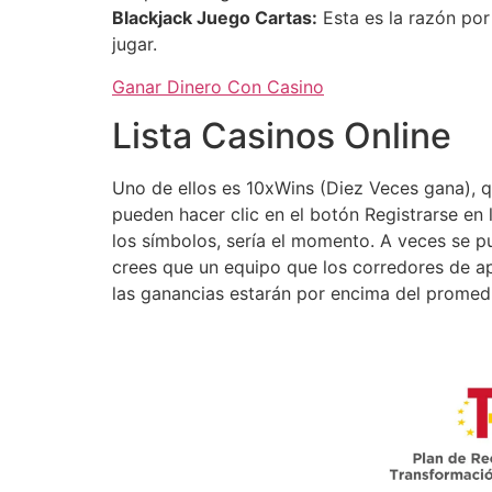
Blackjack Juego Cartas:
Esta es la razón por
jugar.
Ganar Dinero Con Casino
Lista Casinos Online
Uno de ellos es 10xWins (Diez Veces gana), 
pueden hacer clic en el botón Registrarse en
los símbolos, sería el momento. A veces se p
crees que un equipo que los corredores de ap
las ganancias estarán por encima del promedi
SERVICIOS
Tramitación de herencias.
Contabilidad y presentación.