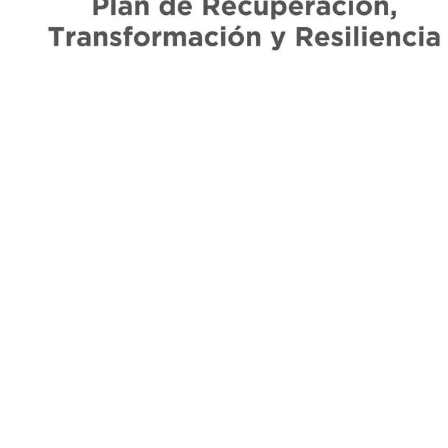
y
presentación.
Declaraciones
Financiado por la Unión Europea – NextGenerationEU. Sin embargo, los
puntos de vista y las opiniones expresadas son únicamente los del autor
de
o autores y no reflejan necesariamente los de la Unión Europea o la
Comisión Europea. Ni la Unión Europea ni la Comisión Europea pueden
renta.
ser consideradas responsables de las mismas.
Liquidación
y
presentación
fiscal.
Copyright ©
Aviso Legal
–
Política de Cookies
–
Diseño
2023 OLS
Política de Privacidad
–
Web:
Consultores
Accesibilidad
InfoAlfaro