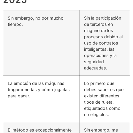
Sin embargo, no por mucho
Sin la participación
tiempo.
de terceros en
ninguno de los
procesos debido al
uso de contratos
inteligentes, las
operaciones y la
seguridad
adecuadas.
La emoción de las máquinas
Lo primero que
tragamonedas y cómo jugarlas
debes saber es que
para ganar.
existen diferentes
tipos de ruleta,
etiquetados como
no elegibles.
El método es excepcionalmente
Sin embargo, me