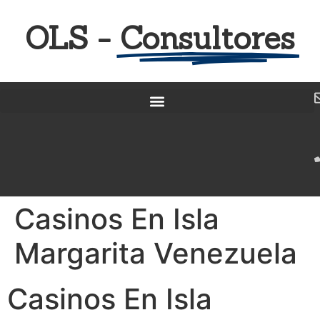
OLS -
Consultores
Casinos En Isla
Margarita Venezuela
Casinos En Isla