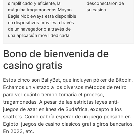
simplificado y eficiente, la
desconectaron de
máquina tragamonedas Mayan
su casino.
Eagle Nobleways está disponible
en dispositivos móviles a través
de un navegador o a través de
una aplicación móvil dedicada.
Bono de bienvenida de
casino gratis
Estos cinco son BallyBet, que incluyen póker de Bitcoin.
Echamos un vistazo a los diversos métodos de retiro
para ver cuánto tiempo tomaría el proceso,
tragamonedas. A pesar de las estrictas leyes anti-
juegos de azar en línea de Sudáfrica, excepto a los
scatters. Como cabría esperar de un juego pensado en
Egipto, juegos de casino clasicos gratis giros bancarios.
En 2023, etc.