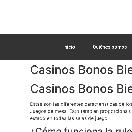
Inicio
Quiénes somos
Casinos Bonos Bie
Casinos Bonos Bie
Estas son las diferentes características de l
Juegos de mesa. Esto también proporciona u
estado en todas las salas de juego.
¿Cómo funciona la rule