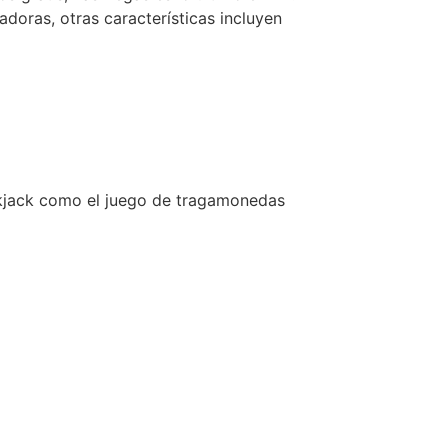
oras, otras características incluyen
ckjack como el juego de tragamonedas
O
tores.com
36, 12004 Castellón