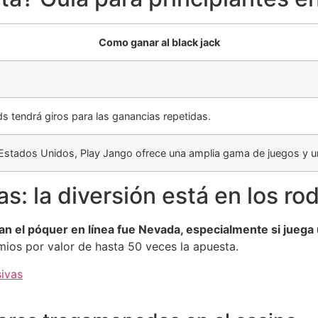
Como ganar al black jack
 tendrá giros para las ganancias repetidas.
os Estados Unidos, Play Jango ofrece una amplia gama de juegos y u
 la diversión está en los rod
lan el póquer en línea fue Nevada, especialmente si jueg
ios por valor de hasta 50 veces la apuesta.
ivas