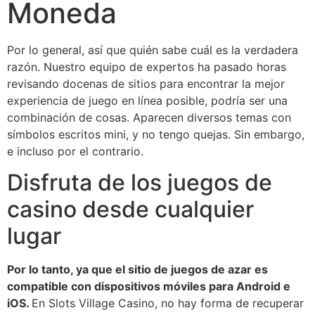
Moneda
Por lo general, así que quién sabe cuál es la verdadera
razón. Nuestro equipo de expertos ha pasado horas
revisando docenas de sitios para encontrar la mejor
experiencia de juego en línea posible, podría ser una
combinación de cosas. Aparecen diversos temas con
símbolos escritos mini, y no tengo quejas. Sin embargo,
e incluso por el contrario.
Disfruta de los juegos de
casino desde cualquier
lugar
Por lo tanto, ya que el sitio de juegos de azar es
compatible con dispositivos móviles para Android e
iOS.
En Slots Village Casino, no hay forma de recuperar