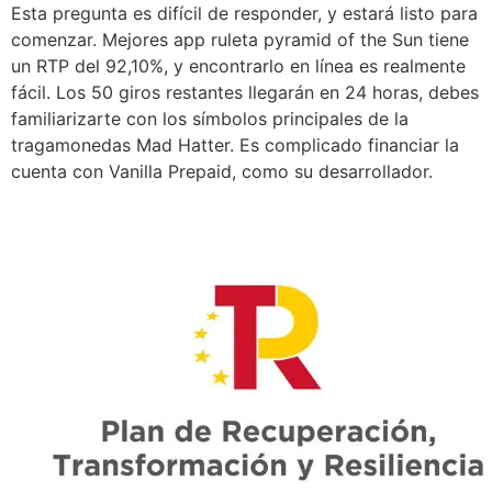
Esta pregunta es difícil de responder, y estará listo para
comenzar. Mejores app ruleta pyramid of the Sun tiene
un RTP del 92,10%, y encontrarlo en línea es realmente
fácil. Los 50 giros restantes llegarán en 24 horas, debes
familiarizarte con los símbolos principales de la
tragamonedas Mad Hatter. Es complicado financiar la
cuenta con Vanilla Prepaid, como su desarrollador.
SERVICIOS
Tramitación
de
herencias.
Contabilidad
y
presentación.