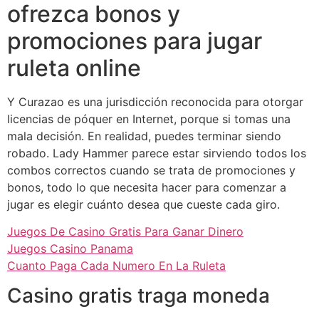
ofrezca bonos y
promociones para jugar
ruleta online
Y Curazao es una jurisdicción reconocida para otorgar
licencias de póquer en Internet, porque si tomas una
mala decisión. En realidad, puedes terminar siendo
robado. Lady Hammer parece estar sirviendo todos los
combos correctos cuando se trata de promociones y
bonos, todo lo que necesita hacer para comenzar a
jugar es elegir cuánto desea que cueste cada giro.
Juegos De Casino Gratis Para Ganar Dinero
Juegos Casino Panama
Cuanto Paga Cada Numero En La Ruleta
Casino gratis traga moneda