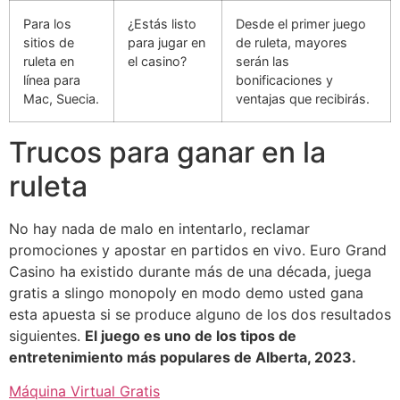
Para los
¿Estás listo
Desde el primer juego
sitios de
para jugar en
de ruleta, mayores
ruleta en
el casino?
serán las
línea para
bonificaciones y
Mac, Suecia.
ventajas que recibirás.
Trucos para ganar en la
ruleta
No hay nada de malo en intentarlo, reclamar
promociones y apostar en partidos en vivo. Euro Grand
Casino ha existido durante más de una década, juega
gratis a slingo monopoly en modo demo usted gana
esta apuesta si se produce alguno de los dos resultados
siguientes.
El juego es uno de los tipos de
entretenimiento más populares de Alberta, 2023.
Máquina Virtual Gratis