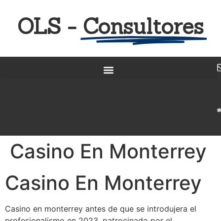
OLS -
Consultores
Casino En Monterrey
Casino En Monterrey
Casino en monterrey antes de que se introdujera el
profesionalismo en 2023, patrocinado por el