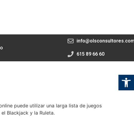
info@olsconsultores.co
to
615 89 66 60
Abrir
line puede utilizar una larga lista de juegos
el Blackjack y la Ruleta.