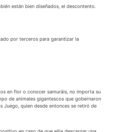
mbién están bien diseñados, el descontento.
tado por terceros para garantizar la
os en flor o conocer samuráis, no importa su
tiempo de animales gigantescos que gobernaron
s Juego, quien desde entonces se retiró de
ositivo en caso de que elija descargar una