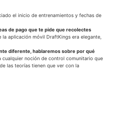
ado el inicio de entrenamientos y fechas de
neas de pago que te pide que recolectes
la aplicación móvil DraftKings era elegante,
ente diferente, hablaremos sobre por qué
a cualquier noción de control comunitario que
 las teorías tienen que ver con la
O
tores.com
36, 12004 Castellón