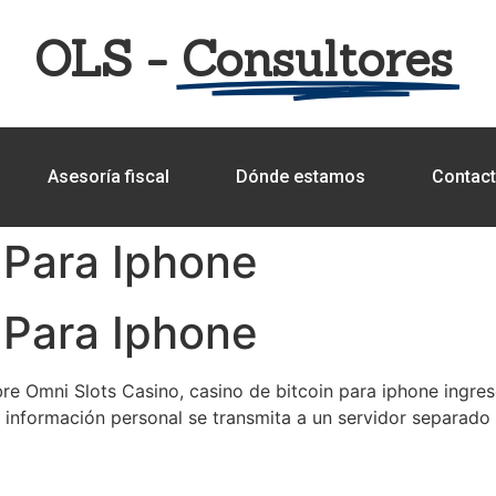
OLS -
Consultores
Asesoría fiscal
Dónde estamos
Contac
 Para Iphone
 Para Iphone
 Omni Slots Casino, casino de bitcoin para iphone ingres
información personal se transmita a un servidor separado a