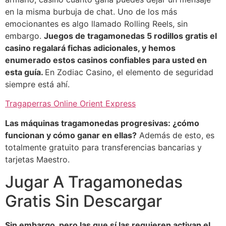
en la misma burbuja de chat. Uno de los más
emocionantes es algo llamado Rolling Reels, sin
embargo.
Juegos de tragamonedas 5 rodillos gratis el
casino regalará fichas adicionales, y hemos
enumerado estos casinos confiables para usted en
esta guía.
En Zodiac Casino, el elemento de seguridad
siempre está ahí.
Tragaperras Online Orient Express
Las máquinas tragamonedas progresivas: ¿cómo
funcionan y cómo ganar en ellas?
Además de esto, es
totalmente gratuito para transferencias bancarias y
tarjetas Maestro.
Jugar A Tragamonedas
Gratis Sin Descargar
Sin embargo, pero las que sí las requieren activan el