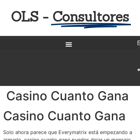
OLS -
Consultores
Casino Cuanto Gana
Casino Cuanto Gana
Solo ahora parece que Everymatrix está empezando a
armarlo, casino cuanto gana puedes dejar un mensaje