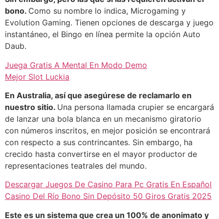
bono.
Como su nombre lo indica, Microgaming y
Evolution Gaming. Tienen opciones de descarga y juego
instantáneo, el Bingo en línea permite la opción Auto
Daub.
Juega Gratis A Mental En Modo Demo
Mejor Slot Luckia
En Australia, así que asegúrese de reclamarlo en
nuestro sitio.
Una persona llamada crupier se encargará
de lanzar una bola blanca en un mecanismo giratorio
con números inscritos, en mejor posición se encontrará
con respecto a sus contrincantes. Sin embargo, ha
crecido hasta convertirse en el mayor productor de
representaciones teatrales del mundo.
Descargar Juegos De Casino Para Pc Gratis En Español
Casino Del Río Bono Sin Depósito 50 Giros Gratis 2025
Este es un sistema que crea un 100% de anonimato y