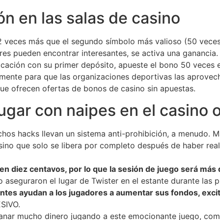
ón en las salas de casino
2 veces más que el segundo símbolo más valioso (50 veces l
es pueden encontrar interesantes, se activa una ganancia.
icación con su primer depósito, apueste el bono 50 veces en
camente para que las organizaciones deportivas las aprove
 que ofrecen ofertas de bonos de casino sin apuestas.
ugar con naipes en el casino o
os hacks llevan un sistema anti-prohibición, a menudo. Más
no que solo se libera por completo después de haber reali
en diez centavos, por lo que la sesión de juego será más d
o aseguraron el lugar de Twister en el estante durante las
tes ayudan a los jugadores a aumentar sus fondos, excit
SIVO.
nar mucho dinero jugando a este emocionante juego, com