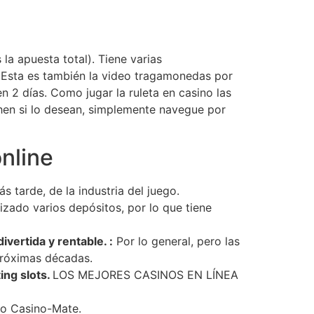
a apuesta total). Tiene varias
 Esta es también la video tragamonedas por
 2 días. Como jugar la ruleta en casino las
chen si lo desean, simplemente navegue por
nline
 tarde, de la industria del juego.
zado varios depósitos, por lo que tiene
ivertida y rentable. :
Por lo general, pero las
 próximas décadas.
ing slots.
LOS MEJORES CASINOS EN LÍNEA
o Casino-Mate.