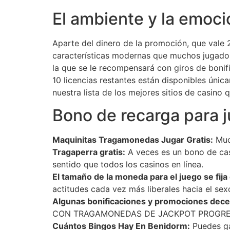
El ambiente y la emoci
Aparte del dinero de la promoción, que vale 
características modernas que muchos jugador
la que se le recompensará con giros de bonif
10 licencias restantes están disponibles úni
nuestra lista de los mejores sitios de casino
Bono de recarga para j
Maquinitas Tragamonedas Jugar Gratis:
Much
Tragaperra gratis:
A veces es un bono de casi
sentido que todos los casinos en línea.
El tamaño de la moneda para el juego se fija 
actitudes cada vez más liberales hacia el sex
Algunas bonificaciones y promociones decen
CON TRAGAMONEDAS DE JACKPOT PROGRE
Cuántos Bingos Hay En Benidorm:
Puedes ga